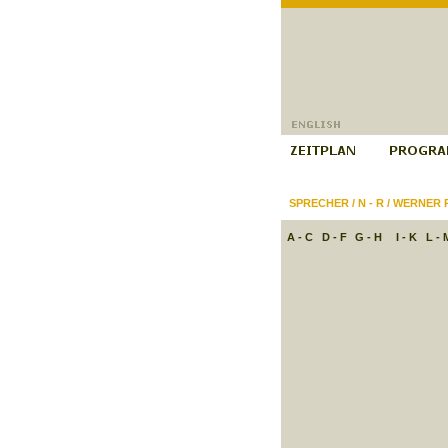
SPRECHER
/
N - R
/
WERNER 
A - C
D - F
G - H
I - K
L - 