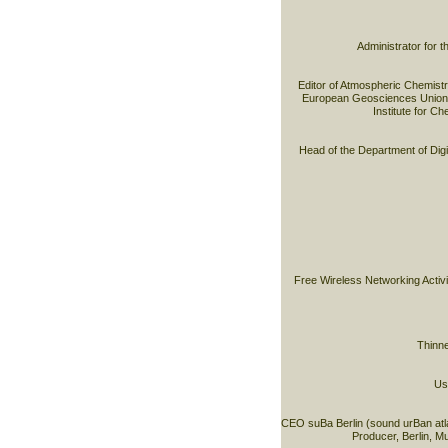
Administrator for 
Editor of Atmospheric Chemist
European Geosciences Union
Institute for C
Head of the Department of Digit
Free Wireless Networking Activi
Thinne
Usa
CEO suBa Berlin (sound urBan atla
Producer, Berlin, M