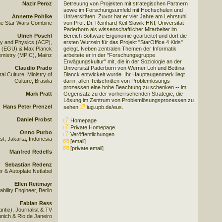
Nazir Peroz
Betreuung von Projekten mit strategischen Partnern
sowie im Forschungsumfeld mit Hochschulen und
Annette Pohlke
Universitäten. Zuvor hat er vier Jahre am Lehrstuhl
the Star Wars Combine
von Prof. Dr. Reinhard Keil-Slawik HNI, Universität
Paderborn als wissenschaftlicher Mitarbeiter im
Ulrich Pöschl
Bereich Software Ergonomie gearbeitet und dort die
ry and Physics (ACP),
ersten Wurzeln für das Projekt "StarOffice 4 Kids"
 (EGU) & Max Planck
gelegt. Neben zentralen Themen der Informatik
hemistry (MPIC), Mainz
arbeitete er in der "Forschungsgruppe
Erwägungskultur" mit, die in der Soziologie an der
Claudio Prado
Universität Paderborn von Werner Loh und Bettina
al Culture, Ministry of
Blanck entwickelt wurde. Ihr Hauptaugenmerk liegt
Culture, Brasilia
darin, allen Teilschritten von Problemlösungs-
prozessen eine hohe Beachtung zu schenken -- im
Mark Pratt
Gegensatz zu der vorherrschenden Strategie, die
Lösung im Zentrum von Problemlösungsprozessen zu
Hans Peter Prenzel
sehen
iug.upb.de/eus
.
Daniel Probst
Homepage
Private Homepage
Onno Purbo
Veröffentlichungen
st, Jakarta, Indonesia
[email]
[private email]
Manfred Redelfs
Sebastian Redenz
r & Autoplate Netlabel
Ellen Reitmayr
bility Engineer, Berlin
Fabian Ress
ntic), Journalist & TV
unich & Rio de Janeiro