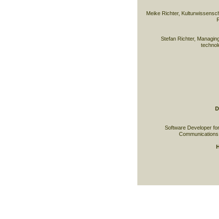
Meike Richter, Kulturwissensch
R
Stefan Richter, Managing 
techno
D
Software Developer for d
Communications 