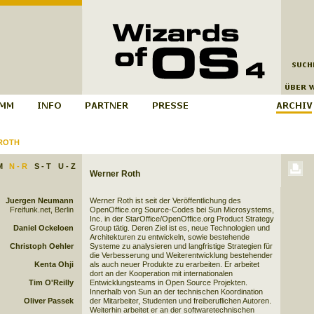
ROTH
M
N - R
S - T
U - Z
Werner Roth
Juergen Neumann
Werner Roth ist seit der Veröffentlichung des
Freifunk.net, Berlin
OpenOffice.org Source-Codes bei Sun Microsystems,
Inc. in der StarOffice/OpenOffice.org Product Strategy
Daniel Ockeloen
Group tätig. Deren Ziel ist es, neue Technologien und
Architekturen zu entwickeln, sowie bestehende
Christoph Oehler
Systeme zu analysieren und langfristige Strategien für
die Verbesserung und Weiterentwicklung bestehender
Kenta Ohji
als auch neuer Produkte zu erarbeiten. Er arbeitet
dort an der Kooperation mit internationalen
Tim O'Reilly
Entwicklungsteams in Open Source Projekten.
Innerhalb von Sun an der technischen Koordination
Oliver Passek
der Mitarbeiter, Studenten und freiberuflichen Autoren.
Weiterhin arbeitet er an der softwaretechnischen