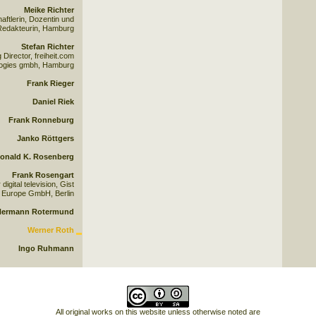
Meike Richter
aftlerin, Dozentin und
edakteurin, Hamburg
Stefan Richter
Director, freiheit.com
logies gmbh, Hamburg
Frank Rieger
Daniel Riek
Frank Ronneburg
Janko Röttgers
onald K. Rosenberg
Frank Rosengart
igital television, Gist
Europe GmbH, Berlin
Hermann Rotermund
Werner Roth
Ingo Ruhmann
All original works on this website unless otherwise noted are