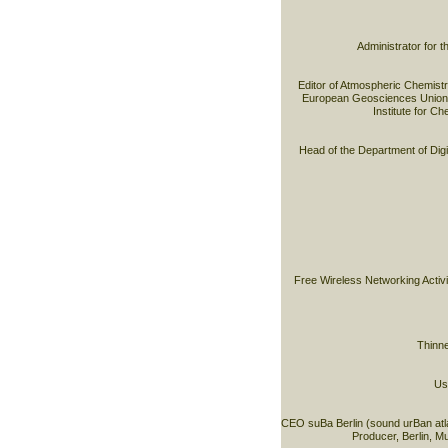
Administrator for 
Editor of Atmospheric Chemist
European Geosciences Union
Institute for C
Head of the Department of Digit
Free Wireless Networking Activi
Thinne
Usa
CEO suBa Berlin (sound urBan atla
Producer, Berlin, M