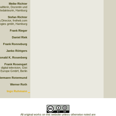
Meike Richter
aftlerin, Dozentin und
edakteurin, Hamburg
Stefan Richter
Director, freiheit.com
logies gmbh, Hamburg
Frank Rieger
Daniel Riek
Frank Ronneburg
Janko Röttgers
onald K. Rosenberg
Frank Rosengart
igital television, Gist
Europe GmbH, Berlin
Hermann Rotermund
Werner Roth
Ingo Ruhmann
All original works on this website unless otherwise noted are