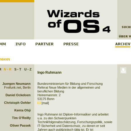
HMANN
M
N - R
S - T
U - Z
Ingo Ruhmann
Juergen Neumann
Bundesministerium für Bildung und Forschung
Freifunk.net, Berlin
Referat Neue Medien in der allgemeinen und
beruflichen Bildung
Daniel Ockeloen
Heinemannstr. 2
53175 Bonn
Christoph Oehler
[mail]
Kenta Ohji
Ingo Ruhmann ist Diplom-Informatiker und arbeitet
Tim O'Reilly
u.a. zu den Schwerpunkten
Technikfolgenabschätzung, Forschungspolitik, sowie
Oliver Passek
IT-Sicherheit und Datenschutz, zu denen er seit
Jahren auch publizistisch tätig ist. Er ist