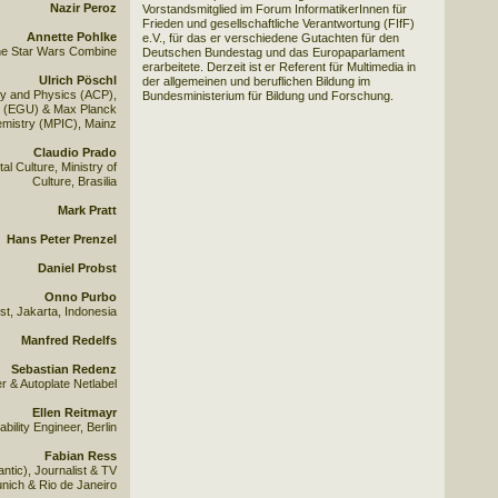
Nazir Peroz
Vorstandsmitglied im Forum InformatikerInnen für
Frieden und gesellschaftliche Verantwortung (FIfF)
Annette Pohlke
e.V., für das er verschiedene Gutachten für den
the Star Wars Combine
Deutschen Bundestag und das Europaparlament
erarbeitete. Derzeit ist er Referent für Multimedia in
Ulrich Pöschl
der allgemeinen und beruflichen Bildung im
ry and Physics (ACP),
Bundesministerium für Bildung und Forschung.
 (EGU) & Max Planck
hemistry (MPIC), Mainz
Claudio Prado
al Culture, Ministry of
Culture, Brasilia
Mark Pratt
Hans Peter Prenzel
Daniel Probst
Onno Purbo
st, Jakarta, Indonesia
Manfred Redelfs
Sebastian Redenz
r & Autoplate Netlabel
Ellen Reitmayr
bility Engineer, Berlin
Fabian Ress
ntic), Journalist & TV
unich & Rio de Janeiro