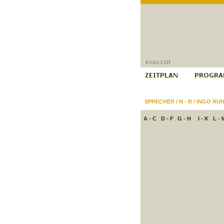
SPRECHER
/
N - R
/
INGO RU
A - C
D - F
G - H
I - K
L - 