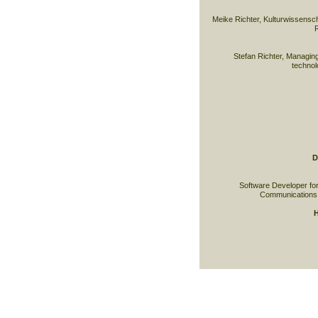
Meike Richter, Kulturwissensch
R
Stefan Richter, Managing 
techno
D
Software Developer for d
Communications 