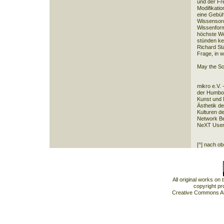
und der Fr
Modifikati
eine Gebüh
Wissensord
Wissenform
höchste We
stünden ke
Richard St
Frage, in w
May the S
mikro e.V. 
der Humbold
Kunst und 
Ästhetik de
Kulturen der
Network Ber
NeXT User 
[^] nach o
All original works on
copyright pr
Creative Commons At