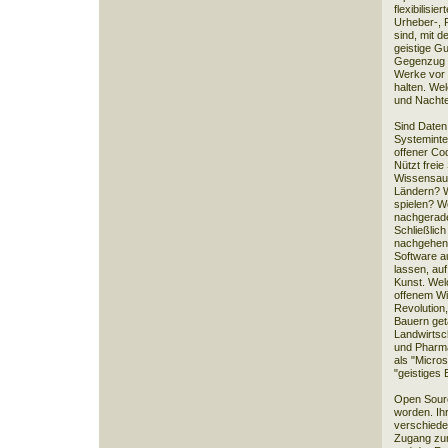
flexibilisi
Urheber-, 
sind, mit d
geistige G
Gegenzug F
Werke vor 
halten. We
und Nachte
Sind Daten
Systeminter
offener Co
Nützt freie
Wissensaus
Ländern? W
spielen? W
nachgerad
Schließlic
nachgehen,
Software 
lassen, auf
Kunst. Welc
offenem Wis
Revolution
Bauern get
Landwirtsc
und Pharma
als "Micros
"geistiges
Open Sourc
worden. Ih
verschiede
Zugang zum 