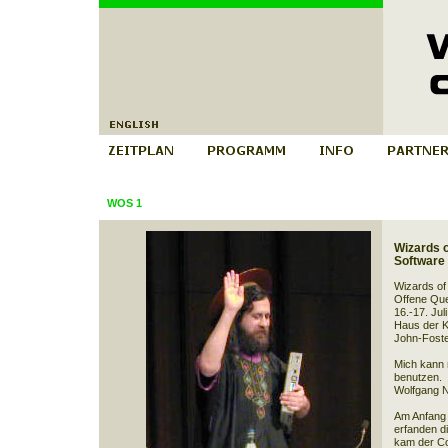
WOS 1
Wizards o
Software
Wizards of
Offene Que
16.-17. Jul
Haus der K
John-Foste
Mich kann 
benutzen.
Wolfgang 
Am Anfang 
erfanden d
kam der Co