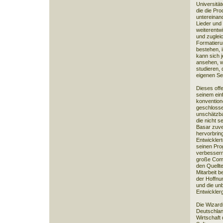
Universität
die die Pr
untereinand
Lieder und
weiterentw
und zuglei
Formatier
bestehen, i
kann sich 
ansehen, w
studieren,
eigenen S
Dieses off
seinem ein
konvention
geschlosse
unschätzba
die nicht s
Basar zuver
hervorbrin
Entwickler
seinen Pro
verbessern
große Comp
den Quellte
Mitarbeit b
der Hoffnu
und die unb
Entwickle
Die Wizards
Deutschland
Wirtschaft 