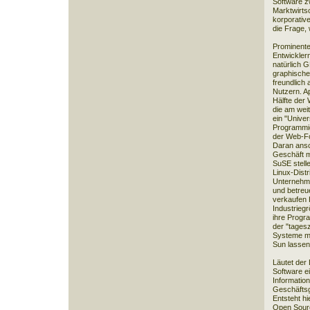
Software z
Marktwirts
korporative
die Frage,
Prominente
Entwicklern
natürlich 
graphische
freundlich
Nutzern. Ap
Hälfte der 
die am wei
ein "Unive
Programmie
der Web-Fo
Daran ansch
Geschäft m
SuSE stel
Linux-Dist
Unternehme
und betreu
verkaufen 
Industriegr
ihre Progr
der "tagesz
Systeme ma
Sun lassen
Läutet der
Software ei
Informatio
Geschäftsg
Entsteht hi
Open Sourc