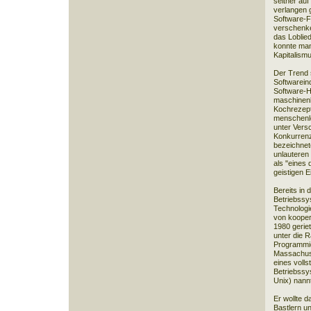
seither auf
verlangen g
Software-F
verschenke
das Loblie
konnte man
Kapitalism
Der Trend s
Softwareind
Software-H
maschinenl
Kochrezept
menschenle
unter Vers
Konkurrenz
bezeichnet
unlauteren
als "eines
geistigen 
Bereits in
Betriebssy
Technologi
von kooper
1980 geriet
unter die R
Programmie
Massachuse
eines volls
Betriebssy
Unix) nan
Er wollte d
Bastlern u