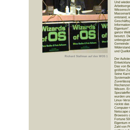
Und wieder
Arbeitserg
Wissenschaf
Massenarti
entstand, 
Geschäftsg
Information
Eigentum".
ganze Welt
besetzt. D
unbeugsame
Gemeinde hö
Widerstand 
und Quello
Richard Stallman auf den WOS 1
Der Aufstie
Entwicklung
Das von Be
größten Zu
Seine Karr
Systemadmi
Zuverlässig
Rechenzent
Wissen. Ers
Spezialeffe
wurden und
Linux-Vers
rückte das
Computer-Öf
Netscape d
Browsers of
Fortune 50
Eigentum mi
Zahl von P