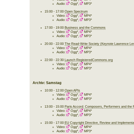
Audio:
Ogg*
,
MP3*
15:00 - 17:00
Open Spectrum
Video:
Ogg*
,
MP4*
Audio:
Ogg*
,
MP3*
17:00 - 19:00
Business and the Commons
Video:
Ogg*
,
MP4*
Audio:
Ogg*
,
MP3*
20:00 - 22:00
The Read-Write Society (Keynote Lawrence Les
Video:
Ogg*
,
MP4*
Audio:
Ogg*
,
MP3*
22:00 - 22:30
Launch RegisteredCommons.org
Video:
Ogg*
,
MP4*
Audio:
Ogg*
,
MP3*
Archiv: Samstag
10:00 - 12:00
Open APIs
Video:
Ogg*
,
MP4*
Audio:
Ogg*
,
MP3*
13:00 - 15:00
Paris Accord: Composers, Performers and the P
Video:
Ogg*
,
MP4*
Audio:
Ogg*
,
MP3*
15:00 - 17:00
EU Copyright Directive, Review and Implementa
Video:
Ogg*
,
MP4*
Audio:
Ogg*
,
MP3*