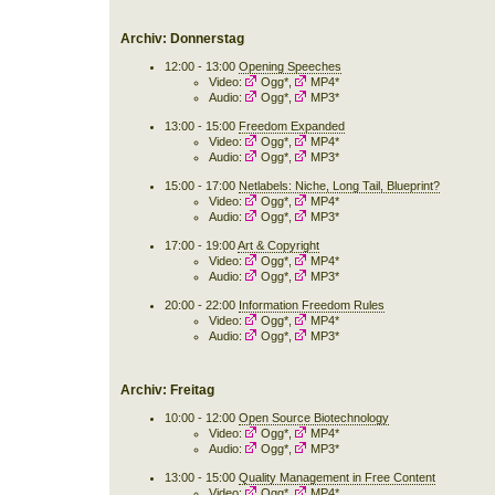
Archiv: Donnerstag
12:00 - 13:00
Opening Speeches
Video:
Ogg*
,
MP4*
Audio:
Ogg*
,
MP3*
13:00 - 15:00
Freedom Expanded
Video:
Ogg*
,
MP4*
Audio:
Ogg*
,
MP3*
15:00 - 17:00
Netlabels: Niche, Long Tail, Blueprint?
Video:
Ogg*
,
MP4*
Audio:
Ogg*
,
MP3*
17:00 - 19:00
Art & Copyright
Video:
Ogg*
,
MP4*
Audio:
Ogg*
,
MP3*
20:00 - 22:00
Information Freedom Rules
Video:
Ogg*
,
MP4*
Audio:
Ogg*
,
MP3*
Archiv: Freitag
10:00 - 12:00
Open Source Biotechnology
Video:
Ogg*
,
MP4*
Audio:
Ogg*
,
MP3*
13:00 - 15:00
Quality Management in Free Content
Video:
Ogg*
,
MP4*