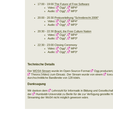
17:00 - 19:00
The Future of Free Software
Video:
Ogg*
,
MP4*
Audio:
Ogg*
,
MP3*
20:00 - 20:30
Preisverleihung "Schreibrecht 2006"
Video:
Ogg*
,
MP4*
Audio:
Ogg*
,
MP3*
20:30 - 22:30
Brazil, the Free Culture Nation
Video:
Ogg*
,
MP4*
Audio:
Ogg*
,
MP3*
22:30 - 23:00 Closing Ceremony
Video:
Ogg*
,
MP4*
Audio:
Ogg*
,
MP3*
Technische Details
Der
WOS4-Stream
wurde im Open-Source-Format
Ogg
produziert
Theora
(Video) zum Einsatz. Der Stream wurde von einem
Iceca
durchschnittliche Bandbreite von 128 kbit/s.
Danksagung
Wir danken dem
Lehrstuhl für Informatik in Bildung und Gesellschaf
der
Humboldt-Universität zu Berlin
für die zur Verfügung gestellte
Streaming der WoS4 nicht möglich gewesen wäre.