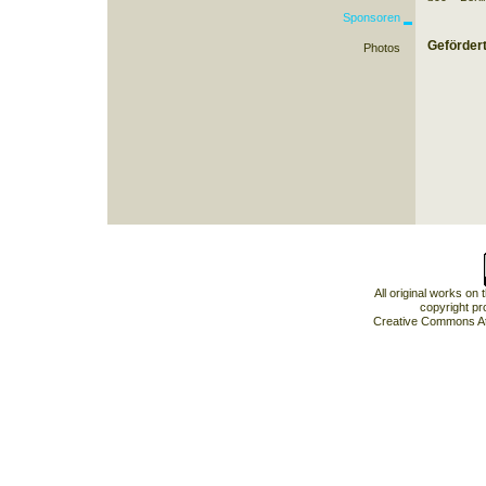
Sponsoren
Gefördert
Photos
All original works on
copyright pr
Creative Commons At