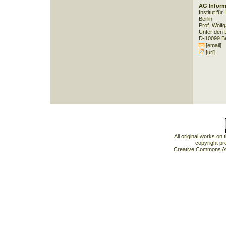
AG Inform
Institut fü
Berlin
Prof. Wolf
Unter den 
D-10099 Be
[email]
[url]
All original works on
copyright pr
Creative Commons At