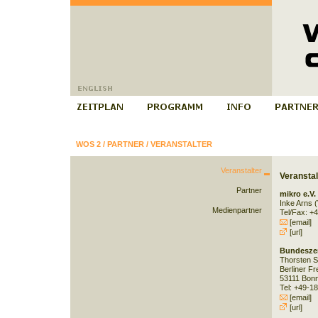
WOS 2
/
PARTNER
/
VERANSTALTER
Veranstalter
Veranstal
Partner
mikro e.V.
Inke Arns 
Medienpartner
Tel/Fax: +
[email]
[url]
Bundeszent
Thorsten Sc
Berliner Fre
53111 Bon
Tel: +49-1
[email]
[url]