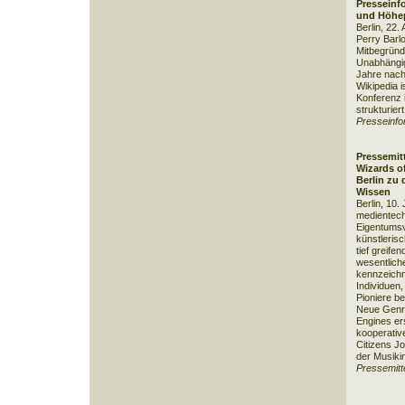
Presseinf
und Höhep
Berlin, 22
Perry Barl
Mitbegründe
Unabhängig
Jahre nach
Wikipedia i
Konferenz 
strukturiert.
Presseinfo
Pressemitt
Wizards o
Berlin zu 
Wissen
Berlin, 10. 
medientech
Eigentumsv
künstleris
tief greife
wesentlich
kennzeichne
Individuen
Pioniere be
Neue Genre
Engines er
kooperativ
Citizens J
der Musikin
Pressemitt