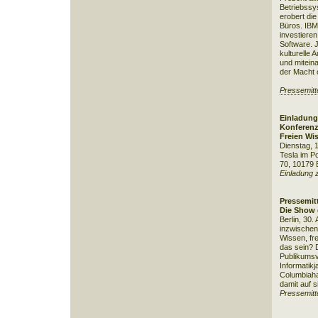
Betriebssy
erobert di
Büros. IBM
investieren 
Software. 
kulturelle 
und miteina
der Macht o
Pressemitt
Einladung
Konferenz
Freien Wi
Dienstag, 
Tesla im Po
70, 10179 B
Einladung 
Pressemitt
Die
Show d
Berlin, 30.
inzwischen 
Wissen, fre
das sein? 
Publikumsv
Informatikj
Columbiaha
damit auf si
Pressemitt