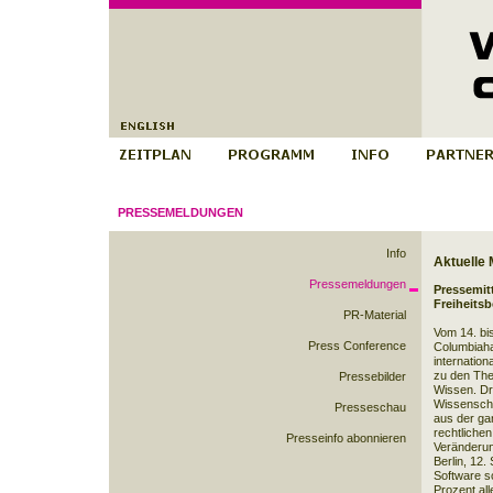
PRESSEMELDUNGEN
Info
Aktuelle
Pressemeldungen
Pressemit
Freiheits
PR-Material
Vom 14. bis
Press Conference
Columbiaha
internatio
zu den The
Pressebilder
Wissen. Dr
Wissenschaf
Presseschau
aus der ga
rechtlichen
Presseinfo abonnieren
Veränderun
Berlin, 12
Software sc
Prozent al