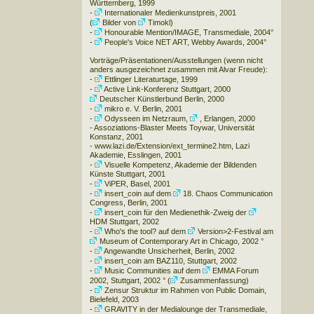
Württemberg
, 1999
-
Internationaler Medienkunstpreis
, 2001
(
Bilder
von
Timokl
)
-
Honourable Mention/IMAGE
, Transmediale, 2004°
-
People's Voice NET ART
, Webby Awards, 2004°
Vorträge/Präsentationen/Ausstellungen (wenn nicht
anders ausgezeichnet zusammen mit Alvar Freude):
-
Ettlinger Literaturtage
, 1999
-
Active Link-Konferenz
Stuttgart, 2000
Deutscher Künstlerbund
Berlin, 2000
-
mikro e. V.
Berlin, 2001
-
Odysseen im Netzraum
,
, Erlangen, 2000
-
Assoziations-Blaster Meets Toywar
, Universität
Konstanz, 2001
-
www.lazi.de/Extension/ext_termine2.htm
, Lazi
Akademie, Esslingen, 2001
-
Visuelle Kompetenz
, Akademie der Bildenden
Künste Stuttgart, 2001
-
ViPER
, Basel, 2001
-
insert_coin
auf dem
18. Chaos Communication
Congress
, Berlin, 2001
-
insert_coin
für den Medienethik-Zweig der
HDM Stuttgart
, 2002
-
Who's the tool?
auf dem
Version>2-Festival
am
Museum of Contemporary Art
in Chicago, 2002 °
-
Angewandte Unsicherheit
, Berlin, 2002
-
insert_coin
am BAZ110, Stuttgart, 2002
-
Music Communities
auf dem
EMMA Forum
2002
, Stuttgart, 2002 ° (
Zusammenfassung
)
-
Zensur Struktur
im Rahmen von Public Domain,
Bielefeld, 2003
-
GRAVITY in der Medialounge der Transmediale
,