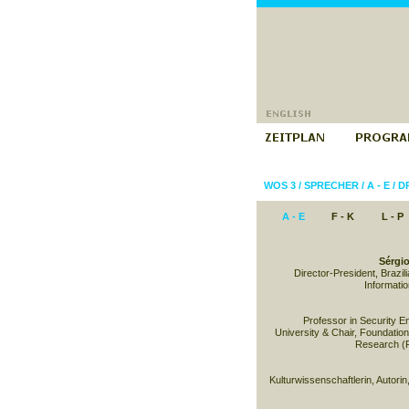
WOS 3
/
SPRECHER
/
A - E
/
D
A - E
F - K
L - P
Sérgio
Director-President, Brazili
Informatio
Professor in Security E
University & Chair, Foundation 
Research (
Kulturwissenschaftlerin, Autorin,