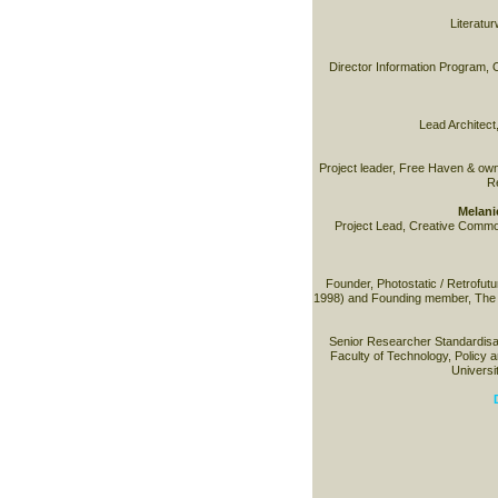
Literatur
Director Information Program, O
Lead Architect
Project leader, Free Haven & own
R
Melani
Project Lead, Creative Com
Founder, Photostatic / Retrofut
1998) and Founding member, The 
Senior Researcher Standardisa
Faculty of Technology, Policy 
Universi