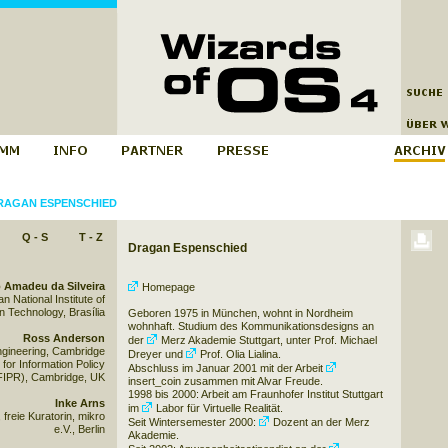
RAGAN ESPENSCHIED
Q - S
T - Z
Dragan Espenschied
 Amadeu da Silveira
Homepage
an National Institute of
n Technology, Brasília
Geboren 1975 in München, wohnt in
Nordheim
wohnhaft. Studium des Kommunikationsdesigns an
Ross Anderson
der
Merz Akademie Stuttgart
, unter Prof. Michael
ngineering, Cambridge
Dreyer und
Prof. Olia Lialina
.
for Information Policy
Abschluss im Januar 2001 mit der Arbeit
FIPR), Cambridge, UK
insert_coin
zusammen mit Alvar Freude.
1998 bis 2000: Arbeit am Fraunhofer Institut Stuttgart
Inke Arns
im
Labor für Virtuelle Realität
.
 freie Kuratorin, mikro
Seit Wintersemester 2000:
Dozent an der Merz
e.V., Berlin
Akademie
.