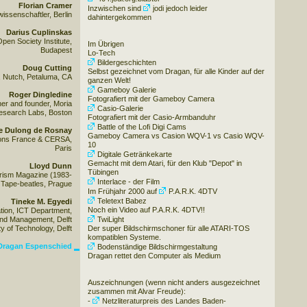
Florian Cramer
Inzwischen sind
jodi
jedoch leider
wissenschaftler, Berlin
dahintergekommen
Darius Cuplinskas
pen Society Institute,
Im Übrigen
Budapest
Lo-Tech
Bildergeschichten
Doug Cutting
Selbst gezeichnet vom Dragan, für alle Kinder auf der
, Nutch, Petaluma, CA
ganzen Welt!
Gameboy Galerie
Roger Dingledine
Fotografiert mit der Gameboy Camera
er and founder, Moria
Casio-Galerie
esearch Labs, Boston
Fotografiert mit der Casio-Armbanduhr
Battle of the Lofi Digi Cams
e Dulong de Rosnay
Gameboy Camera vs Casion WQV-1 vs Casio WQV-
mons France & CERSA,
10
Paris
Digitale Getränkekarte
Gemacht mit dem Atari, für den Klub "Depot" in
Lloyd Dunn
Tübingen
urism Magazine (1983-
Interlace - der Film
Tape-beatles, Prague
Im Frühjahr 2000 auf
P.A.R.K. 4DTV
Teletext Babez
Tineke M. Egyedi
Noch ein Video auf P.A.R.K. 4DTV!!
tion, ICT Department,
and Management, Delft
TwiLight
ty of Technology, Delft
Der super Bildschirmschoner für alle ATARI-TOS
kompatiblen Systeme.
Dragan Espenschied
Bodenständige Bildschirmgestaltung
Dragan rettet den Computer als Medium
Auszeichnungen (wenn nicht anders ausgezeichnet
zusammen mit Alvar Freude):
-
Netzliteraturpreis des Landes Baden-