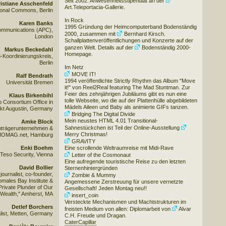
Seit 2002: Anwesenheitsstipendiat an der
istiane Asschenfeld
Art.Teleportacia-Gallerie
.
tional Commons, Berlin
In Rock
Karen Banks
1995 Gründung der Heimcomputerband Bodenständig
Communications (APC),
2000, zusammen mit
Bernhard Kirsch
.
London
Schallplattenveröffentlichungen und Konzerte auf der
ganzen Welt. Details auf der
Bodenständig 2000-
Markus Beckedahl
Homepage
.
Koordinierungskreis,
Berlin
Im Netz
MOVE IT!
Ralf Bendrath
1994 veröffentlichte Strictly Rhythm das Album "Move
Universität Bremen
it!" von Reel2Real featuring The Mad Stuntman. Zur
Feier des zehnjährigen Jubiläums gibt es nun eine
Klaus Birkenbihl
tolle Webseite, wo die auf der Plattenhülle abgebildeten
 Consortium Office in
Mädels Aileen und Baby als animierte GIFs tanzen.
kt Augustin, Germany
Bridging The Digital Divide
Mein neustes HTML 4.01 Transitional-
Amke Block
Sahnestückchen ist Teil der Online-Ausstellung
nträgerunternehmen &
Merry Christmas!
MOMAG.net, Hamburg
GRAVITY
Enki Boehm
Eine scrollende Weltraumreise mit Midi-Rave
Teso Security, Vienna
Letter of the Cosmonaut
Eine aufregende touristische Reise zu den letzten
David Bollier
Sternenhintergründen
journalist, co-founder,
Zombie & Mummy
omales Bay Institute &
Angemessene Zerstreuung für unsere vernetzte
 Private Plunder of Our
Gesellschaft! Jeden Montag neu!!
ealth," Amherst, MA
insert_coin
Versteckte Mechanismen und Machtstrukturen im
Detlef Borchers
freisten Medium von allen: Diplomarbeit von
Alvar
list, Metten, Germany
C.H. Freude
und Dragan.
CaterCapillar