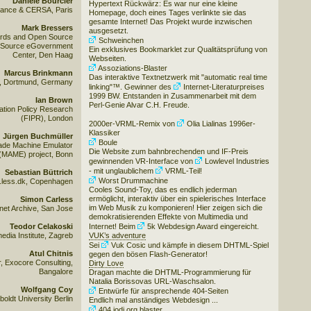
Danièle Bourcier
Hypertext Rückwärz: Es war nur eine kleine
ance & CERSA, Paris
Homepage, doch eines Tages verlinkte sie das
gesamte Internet! Das Projekt wurde inzwischen
Mark Bressers
ausgesetzt.
rds and Open Source
Schweinchen
 Source eGovernment
Ein exklusives Bookmarklet zur Qualitätsprüfung von
Center, Den Haag
Webseiten.
Assoziations-Blaster
Marcus Brinkmann
Das interaktive Textnetzwerk mit "automatic real time
, Dortmund, Germany
linking"™. Gewinner des
Internet-Literaturpreises
1999 BW
. Entstanden in Zusammenarbeit mit dem
Ian Brown
Perl-Genie Alvar C.H. Freude.
mation Policy Research
(FIPR), London
2000er-
VRML-Remix von
Olia Lialinas
1996er-
Klassiker
Jürgen Buchmüller
Boule
rcade Machine Emulator
Die Website zum bahnbrechenden und IF-Preis
(MAME) project, Bonn
gewinnenden VR-Interface von
Lowlevel Industries
- mit unglaublichem
VRML
-Teil!
Sebastian Büttrich
Worst Drummachine
.less.dk, Copenhagen
Cooles Sound-Toy, das es endlich jederman
ermöglicht, interaktiv über ein spielerisches Interface
Simon Carless
im Web Musik zu komponieren! Hier zeigen sich die
rnet Archive, San Jose
demokratisierenden Effekte von Multimedia und
Teodor Celakoski
Internet! Beim
5k Webdesign Award
eingereicht.
edia Institute, Zagreb
VUK’s adventure
Sei
Vuk Cosic
und kämpfe in diesem DHTML-Spiel
Atul Chitnis
gegen den bösen Flash-Generator!
, Exocore Consulting,
Dirty Love
Bangalore
Dragan machte die DHTML-Programmierung für
Natalia Borissovas URL-Waschsalon.
Wolfgang Coy
Entwürfe für ansprechende 404-Seiten
oldt University Berlin
Endlich mal anständiges Webdesign ...
404.jodi.org.blaster