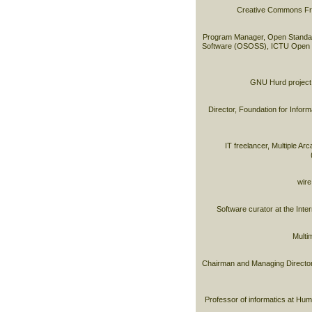
Creative Commons Fr
Program Manager, Open Standa
Software (OSOSS), ICTU Open
GNU Hurd project
Director, Foundation for Infor
IT freelancer, Multiple A
wire
Software curator at the Inte
Multim
Chairman and Managing Director
Professor of informatics at Humb