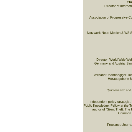
Chr
Director of Interna
Association of Progressive 
Netzwerk Neue Medien & WSIS-
Director, World Wide Web
Germany and Austria, San
Verband Unabhängiger To
Herausgeberin 
Quintessenz and 
Independent policy strategist, 
Public Knowledge, Fellow at the T
author of "Silent Theft: The
Common W
Freelance Journa