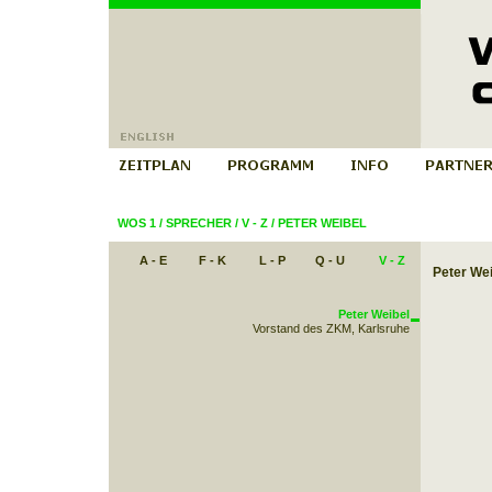
WOS 1
/
SPRECHER
/
V - Z
/
PETER WEIBEL
A - E
F - K
L - P
Q - U
V - Z
Peter Wei
Peter Weibel
Vorstand des ZKM, Karlsruhe