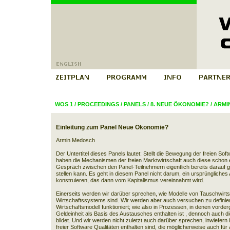
WOS 1
/
PROCEEDINGS
/
PANELS
/
8. NEUE ÖKONOMIE?
/
ARMI
Einleitung zum Panel Neue Ökonomie?
Armin Medosch
Der Untertitel dieses Panels lautet: Stellt die Bewegung der freien So
haben die Mechanismen der freien Marktwirtschaft auch diese schon e
Gespräch zwischen den Panel-Teilnehmern eigentlich bereits darauf ge
stellen kann. Es geht in diesem Panel nicht darum, ein ursprüngliches
konstruieren, das dann vom Kapitalismus vereinnahmt wird.
Einerseits werden wir darüber sprechen, wie Modelle von Tauschwirtsc
Wirtschaftssystems sind. Wir werden aber auch versuchen zu definiere
Wirtschaftsmodell funktioniert; wie also in Prozessen, in denen vord
Geldeinheit als Basis des Austausches enthalten ist , dennoch auch 
bildet. Und wir werden nicht zuletzt auch darüber sprechen, inwiefer
freier Software Qualitäten enthalten sind, die möglicherweise auch für