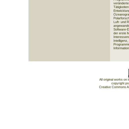
veränderte
Tätigkeiten
Entwicklun
Ozeanograp
Polarforsc
Luft- und R
angewandte
Software-E
der erste M
Interessen
Intelligenz
Programmi
Information
All original works on
copyright pr
Creative Commons At