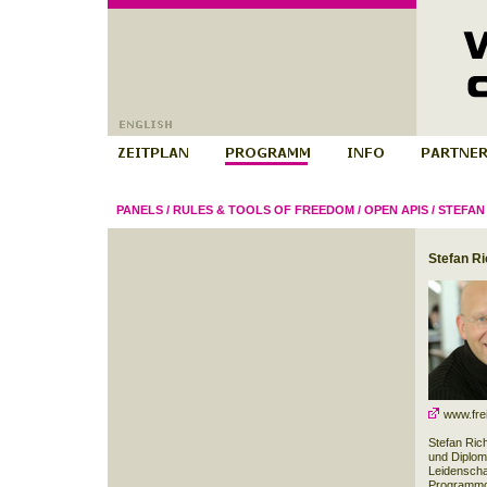
PANELS
/
RULES & TOOLS OF FREEDOM
/
OPEN APIS
/
STEFAN
Stefan Ri
www.frei
Stefan Rich
und Diplom
Leidenschaf
Programmco