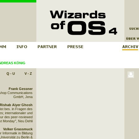
NDREAS KÖNIG
Q - U
V - Z
Frank Gessner
ershop Communications
GmbH, Jena
Rishab Aiyer Ghosh
st bes. in Fragen des
; internationaler und
ur des peer-reviewed
rst Monday", Neu Dehli
Volker Grassmuck
ür Informatik in Bildung
niversität zu Berlin &