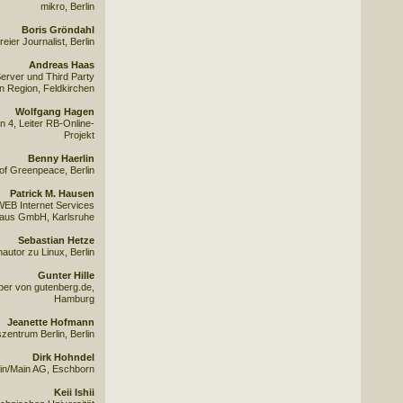
mikro, Berlin
Boris Gröndahl
freier Journalist, Berlin
Andreas Haas
erver und Third Party
n Region, Feldkirchen
Wolfgang Hagen
 4, Leiter RB-Online-
Projekt
Benny Haerlin
of Greenpeace, Berlin
Patrick M. Hausen
WEB Internet Services
aus GmbH, Karlsruhe
Sebastian Hetze
autor zu Linux, Berlin
Gunter Hille
ber von gutenberg.de,
Hamburg
Jeanette Hofmann
entrum Berlin, Berlin
Dirk Hohndel
in/Main AG, Eschborn
Keii Ishii