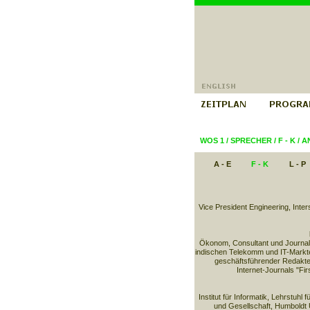
WOS 1
/
SPRECHER
/
F - K
/
A
A - E
F - K
L - P
Vice President Engineering, Int
Ökonom, Consultant und Journali
indischen Telekomm und IT-Marktes
geschäftsführender Redakte
Internet-Journals "Fi
Institut für Informatik, Lehrstuhl f
und Gesellschaft, Humboldt U