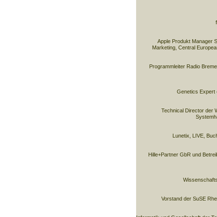
Apple Produkt Manager S
Marketing, Central Europea
Programmleiter Radio Bremen
Genetics Expert 
Technical Director der 
Systemh
Lunetix, LIVE, Buch
Hille+Partner GbR und Betrei
Wissenschaftsz
Vorstand der SuSE Rhe