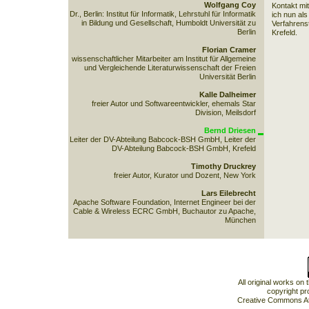
Wolfgang Coy
Kontakt mit
Dr., Berlin: Institut für Informatik, Lehrstuhl für Informatik
ich nun al
in Bildung und Gesellschaft, Humboldt Universität zu
Verfahrens
Berlin
Krefeld.
Florian Cramer
wissenschaftlicher Mitarbeiter am Institut für Allgemeine
und Vergleichende Literaturwissenschaft der Freien
Universität Berlin
Kalle Dalheimer
freier Autor und Softwareentwickler, ehemals Star
Division, Meilsdorf
Bernd Driesen
Leiter der DV-Abteilung Babcock-BSH GmbH, Leiter der
DV-Abteilung Babcock-BSH GmbH, Krefeld
Timothy Druckrey
freier Autor, Kurator und Dozent, New York
Lars Eilebrecht
Apache Software Foundation, Internet Engineer bei der
Cable & Wireless ECRC GmbH, Buchautor zu Apache,
München
All original works on
copyright pr
Creative Commons At