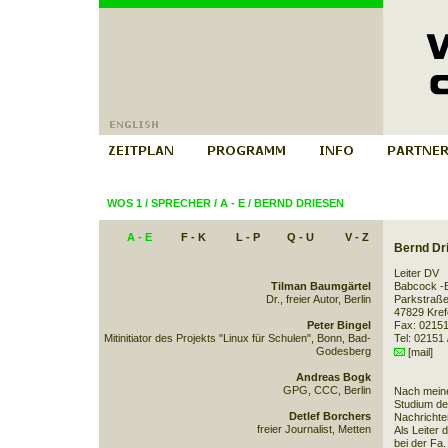
WOS 1
/
SPRECHER
/
A - E
/
BERND DRIESEN
A - E
F - K
L - P
Q - U
V - Z
Bernd Dr
Leiter DV
Tilman Baumgärtel
Babcock 
Dr., freier Autor, Berlin
Parkstraße
47829 Kref
Peter Bingel
Fax: 02151
Mitinitiator des Projekts "Linux für Schulen", Bonn, Bad-
Tel: 02151 
Godesberg
[mail]
Andreas Bogk
GPG, CCC, Berlin
Nach meine
Studium der
Detlef Borchers
Nachrichten
freier Journalist, Metten
Als Leiter
bei der Fa