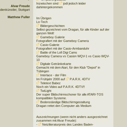
Inzwischen sind
jodi
jedoch leider
Alvar Freude
dahintergekommen
ienkünstler, Stuttgart
Matthew Fuller
Im Übrigen
Lo-Tech
Bildergeschichten
Selbst gezeichnet vom Dragan, für alle Kinder auf der
ganzen Welt!
Gameboy Galerie
Fotografiert mit der Gameboy Camera
Casio-Galerie
Fotografiert mit der Casio-Armbanduhr
Battle of the Lofi Digi Cams
Gameboy Camera vs Casion WQV-1 vs Casio WQV-
10
Digitale Getränkekarte
Gemacht mit dem Atari, für den Klub "Depot" in
Tübingen
Interlace - der Film
Im Frühjahr 2000 auf
P.A.R.K. 4DTV
Teletext Babez
Noch ein Video auf P.A.R.K. 4DTV!!
TwiLight
Der super Bildschirmschoner für alle ATARI-TOS
kompatiblen Systeme.
Bodenständige Bildschirmgestaltung
Dragan rettet den Computer als Medium
Auszeichnungen (wenn nicht anders ausgezeichnet
zusammen mit Alvar Freude):
-
Netzliteraturpreis des Landes Baden-