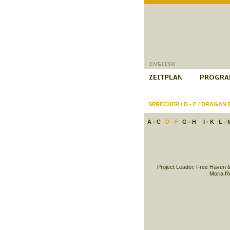
SPRECHER
/
D - F
/
DRAGAN 
A - C
D - F
G - H
I - K
L - 
Project Leader, Free Haven 
Moria R