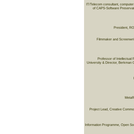
IT/Telecom consultant, computer
of CAPS-Software Preservat
President, RO
Filmmaker and Screenwrite
Professor of Intellectual
University & Director, Berkman C
MetaR
Project Lead, Creative Commo
Information Programme, Open Soci