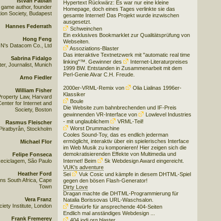
István Fábián
Hypertext Rückwärz: Es war nur eine kleine
 game author, founder
Homepage, doch eines Tages verlinkte sie das
ion Society, Budapest
gesamte Internet! Das Projekt wurde inzwischen
ausgesetzt.
Hannes Federrath
Schweinchen
Ein exklusives Bookmarklet zur Qualitätsprüfung von
Hong Feng
Webseiten.
N's Datacom Co., Ltd
Assoziations-Blaster
Das interaktive Textnetzwerk mit "automatic real time
Sabrina Fidalgo
linking"™. Gewinner des
Internet-Literaturpreises
r, Journalist, Munich
1999 BW
. Entstanden in Zusammenarbeit mit dem
Perl-Genie Alvar C.H. Freude.
Arno Fiedler
2000er-
VRML-Remix von
Olia Lialinas
1996er-
William Fisher
Klassiker
 Property Law, Harvard
Boule
enter for Internet and
Die Website zum bahnbrechenden und IF-Preis
Society, Boston
gewinnenden VR-Interface von
Lowlevel Industries
- mit unglaublichem
VRML
-Teil!
Rasmus Fleischer
Worst Drummachine
Piratbyrån, Stockholm
Cooles Sound-Toy, das es endlich jederman
ermöglicht, interaktiv über ein spielerisches Interface
Michael Flor
im Web Musik zu komponieren! Hier zeigen sich die
demokratisierenden Effekte von Multimedia und
Felipe Fonseca
eciclagem, São Paulo
Internet! Beim
5k Webdesign Award
eingereicht.
VUK’s adventure
Heather Ford
Sei
Vuk Cosic
und kämpfe in diesem DHTML-Spiel
ns South Africa, Cape
gegen den bösen Flash-Generator!
Town
Dirty Love
Dragan machte die DHTML-Programmierung für
Vera Franz
Natalia Borissovas URL-Waschsalon.
ety Institute, London
Entwürfe für ansprechende 404-Seiten
Endlich mal anständiges Webdesign ...
Frank Fremerey
404.jodi.org.blaster