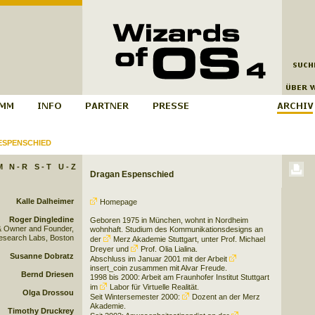
ESPENSCHIED
M
N - R
S - T
U - Z
Dragan Espenschied
Kalle Dalheimer
Homepage
Roger Dingledine
Geboren 1975 in München, wohnt in
Nordheim
& Owner and Founder,
wohnhaft. Studium des Kommunikationsdesigns an
esearch Labs, Boston
der
Merz Akademie Stuttgart
, unter Prof. Michael
Dreyer und
Prof. Olia Lialina
.
Susanne Dobratz
Abschluss im Januar 2001 mit der Arbeit
insert_coin
zusammen mit Alvar Freude.
Bernd Driesen
1998 bis 2000: Arbeit am Fraunhofer Institut Stuttgart
im
Labor für Virtuelle Realität
.
Olga Drossou
Seit Wintersemester 2000:
Dozent an der Merz
Akademie
.
Timothy Druckrey