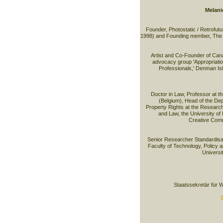
Melani
Founder, Photostatic / Retrofut
1998) and Founding member, The 
Artist and Co-Founder of Can
advocacy group 'Appropriation 
Professionals,' Denman Isl
Doctor in Law, Professor at t
(Belgium), Head of the Depa
Property Rights at the Researc
and Law, the University of
Creative Com
Senior Researcher Standardisa
Faculty of Technology, Policy 
Universi
Staatssekretär für W