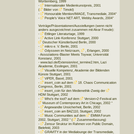
Württemberg
, 1999
-
Internationaler Medienkunstpreis
, 2001
(
Bilder
von
Timokl
)
-
Honourable Mention/IMAGE
, Transmediale, 2004°
-
People's Voice NET ART
, Webby Awards, 2004°
Vorträge/Präsentationen/Ausstellungen (wenn nicht
anders ausgezeichnet zusammen mit Alvar Freude):
-
Ettlinger Literaturtage
, 1999
-
Active Link-Konferenz
Stuttgart, 2000
Deutscher Künstlerbund
Berlin, 2000
-
mikro e. V.
Berlin, 2001
-
Odysseen im Netzraum
,
, Erlangen, 2000
-
Assoziations-Blaster Meets Toywar
, Universität
Konstanz, 2001
-
www.lazi.de/Extension/ext_termine2.htm
, Lazi
Akademie, Esslingen, 2001
-
Visuelle Kompetenz
, Akademie der Bildenden
Künste Stuttgart, 2001
-
ViPER
, Basel, 2001
-
insert_coin
auf dem
18. Chaos Communication
Congress
, Berlin, 2001
-
insert_coin
für den Medienethik-Zweig der
HDM Stuttgart
, 2002
-
Who's the tool?
auf dem
Version>2-Festival
am
Museum of Contemporary Art
in Chicago, 2002 °
-
Angewandte Unsicherheit
, Berlin, 2002
-
insert_coin
am BAZ110, Stuttgart, 2002
-
Music Communities
auf dem
EMMA Forum
2002
, Stuttgart, 2002 ° (
Zusammenfassung
)
-
Zensur Struktur
im Rahmen von Public Domain,
Bielefeld, 2003
-
GRAVITY in der Medialounge der Transmediale
,