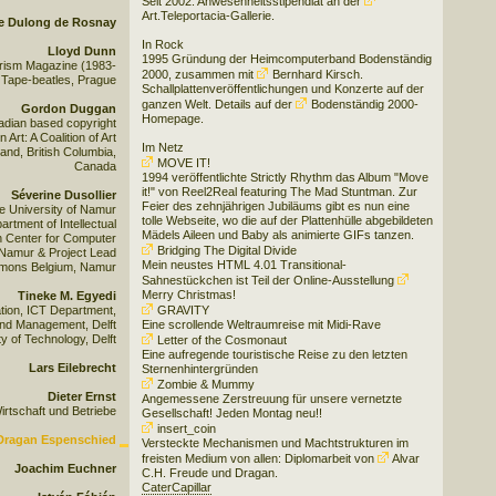
Seit 2002: Anwesenheitsstipendiat an der
Art.Teleportacia-Gallerie
.
e Dulong de Rosnay
In Rock
Lloyd Dunn
1995 Gründung der Heimcomputerband Bodenständig
urism Magazine (1983-
2000, zusammen mit
Bernhard Kirsch
.
Tape-beatles, Prague
Schallplattenveröffentlichungen und Konzerte auf der
ganzen Welt. Details auf der
Bodenständig 2000-
Gordon Duggan
Homepage
.
adian based copyright
Art: A Coalition of Art
Im Netz
and, British Columbia,
MOVE IT!
Canada
1994 veröffentlichte Strictly Rhythm das Album "Move
it!" von Reel2Real featuring The Mad Stuntman. Zur
Séverine Dusollier
Feier des zehnjährigen Jubiläums gibt es nun eine
he University of Namur
tolle Webseite, wo die auf der Plattenhülle abgebildeten
rtment of Intellectual
Mädels Aileen und Baby als animierte GIFs tanzen.
h Center for Computer
Bridging The Digital Divide
 Namur & Project Lead
Mein neustes HTML 4.01 Transitional-
mons Belgium, Namur
Sahnestückchen ist Teil der Online-Ausstellung
Merry Christmas!
Tineke M. Egyedi
tion, ICT Department,
GRAVITY
and Management, Delft
Eine scrollende Weltraumreise mit Midi-Rave
ty of Technology, Delft
Letter of the Cosmonaut
Eine aufregende touristische Reise zu den letzten
Lars Eilebrecht
Sternenhintergründen
Zombie & Mummy
Dieter Ernst
Angemessene Zerstreuung für unsere vernetzte
irtschaft und Betriebe
Gesellschaft! Jeden Montag neu!!
insert_coin
Dragan Espenschied
Versteckte Mechanismen und Machtstrukturen im
freisten Medium von allen: Diplomarbeit von
Alvar
Joachim Euchner
C.H. Freude
und Dragan.
CaterCapillar