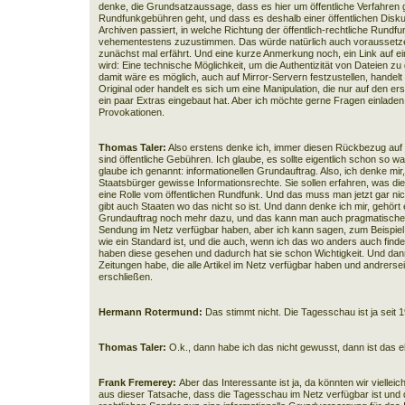
denke, die Grundsatzaussage, dass es hier um öffentliche Verfahren g
Rundfunkgebühren geht, und dass es deshalb einer öffentlichen Disku
Archiven passiert, in welche Richtung der öffentlich-rechtliche Rundfun
vehementestens zuzustimmen. Das würde natürlich auch vorausset
zunächst mal erfährt. Und eine kurze Anmerkung noch, ein Link auf ein
wird: Eine technische Möglichkeit, um die Authentizität von Dateien zu 
damit wäre es möglich, auch auf Mirror-Servern festzustellen, handel
Original oder handelt es sich um eine Manipulation, die nur auf den ers
ein paar Extras eingebaut hat. Aber ich möchte gerne Fragen einladen
Provokationen.
Thomas Taler:
Also erstens denke ich, immer diesen Rückbezug auf 
sind öffentliche Gebühren. Ich glaube, es sollte eigentlich schon so w
glaube ich genannt: informationellen Grundauftrag. Also, ich denke mir
Staatsbürger gewisse Informationsrechte. Sie sollen erfahren, was die 
eine Rolle vom öffentlichen Rundfunk. Und das muss man jetzt gar ni
gibt auch Staaten wo das nicht so ist. Und dann denke ich mir, gehört 
Grundauftrag noch mehr dazu, und das kann man auch pragmatischer s
Sendung im Netz verfügbar haben, aber ich kann sagen, zum Beispie
wie ein Standard ist, und die auch, wenn ich das wo anders auch find
haben diese gesehen und dadurch hat sie schon Wichtigkeit. Und dann 
Zeitungen habe, die alle Artikel im Netz verfügbar haben und andrerse
erschließen.
Hermann Rotermund:
Das stimmt nicht. Die Tagesschau ist ja seit 19
Thomas Taler:
O.k., dann habe ich das nicht gewusst, dann ist das e
Frank Fremerey:
Aber das Interessante ist ja, da könnten wir viellei
aus dieser Tatsache, dass die Tagesschau im Netz verfügbar ist und 