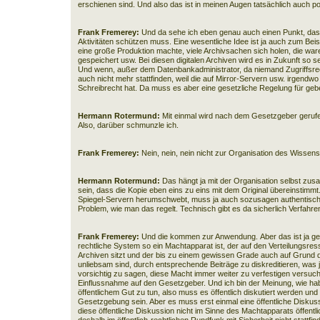
erschienen sind. Und also das ist in meinen Augen tatsächlich auch pol
Frank Fremerey:
Und da sehe ich eben genau auch einen Punkt, dass
Aktivitäten schützen muss. Eine wesentliche Idee ist ja auch zum Be
eine große Produktion machte, viele Archivsachen sich holen, die war
gespeichert usw. Bei diesen digitalen Archiven wird es in Zukunft so s
Und wenn, außer dem Datenbankadministrator, da niemand Zugriffsr
auch nicht mehr stattfinden, weil die auf Mirror-Servern usw. irgendwo 
Schreibrecht hat. Da muss es aber eine gesetzliche Regelung für geben. 
Hermann Rotermund:
Mit einmal wird nach dem Gesetzgeber gerufe
Also, darüber schmunzle ich.
Frank Fremerey:
Nein, nein, nein nicht zur Organisation des Wissens
Hermann Rotermund:
Das hängt ja mit der Organisation selbst zus
sein, dass die Kopie eben eins zu eins mit dem Original übereinstimmt
Spiegel-Servern herumschwebt, muss ja auch sozusagen authentisch al
Problem, wie man das regelt. Technisch gibt es da sicherlich Verfahre
Frank Fremerey:
Und die kommen zur Anwendung.
Aber das ist ja g
rechtliche System so ein Machtapparat ist, der auf den Verteilungsres
Archiven sitzt und der bis zu einem gewissen Grade auch auf Grund de
unliebsam sind, durch entsprechende Beiträge zu diskreditieren, wa
vorsichtig zu sagen, diese Macht immer weiter zu verfestigen versuch
Einflussnahme auf den Gesetzgeber. Und ich bin der Meinung, wie hab
öffentlichem Gut zu tun, also muss es öffentlich diskutiert werden u
Gesetzgebung sein. Aber es muss erst einmal eine öffentliche Disku
diese öffentliche Diskussion nicht im Sinne des Machtapparats öffentli