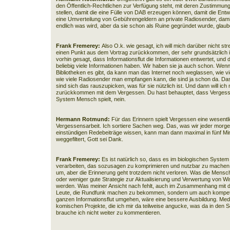
den Öffentlich-Rechtlichen zur Verfügung steht, mit deren Zustimmun
stellen, damit die eine Fülle von DAB erzeugen können, damit die Entw
eine Umverteilung von Gebührengeldern an private Radiosender, dami
endlich was wird, aber da sie schon als Ruine gegründet wurde, glaub
Frank Fremerey:
Also O.k. wie gesagt, ich will mich darüber nicht st
einen Punkt aus dem Vortrag zurückkommen, der sehr grundsätzlich i
vorhin gesagt, dass Informationsflut die Informationen entwertet, und
beliebig viele Informationen haben. Wir haben sie ja auch schon. Wen
Bibliotheken es gibt, da kann man das Internet noch weglassen, wie
wie viele Radiosender man empfangen kann, die sind ja schon da. Das 
sind sich das rauszupicken, was für sie nützlich ist. Und dann will ic
zurückkommen mit dem Vergessen. Du hast behauptet, dass Vergessen
System Mensch spielt, nein.
Hermann Rotmund:
Für das Erinnern spielt Vergessen eine wesentlic
Vergessensarbeit. Ich sortiere Sachen weg. Das, was wir jeder morg
einstündigen Redebeiträge wissen, kann man dann maximal in fünf M
weggefiltert, Gott sei Dank.
Frank Fremerey:
Es ist natürlich so, dass es im biologischen System
verarbeiten, das sozusagen zu komprimieren und nutzbar zu machen.
um, aber die Erinnerung geht trotzdem nicht verloren. Was die Mensc
oder weniger gute Strategie zur Aktualisierung und Verwertung von W
werden. Was meiner Ansicht nach fehlt, auch im Zusammenhang mit d
Leute, die Rundfunk machen zu bekommen, sondern um auch kompete
ganzen Informationsflut umgehen, wäre eine bessere Ausbildung. Med
komischen Projekte, die ich mir da teilweise angucke, was da in den S
brauche ich nicht weiter zu kommentieren.