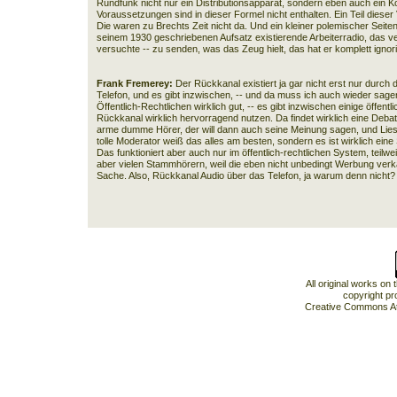
Rundfunk nicht nur ein Distributionsapparat, sondern eben auch ein 
Voraussetzungen sind in dieser Formel nicht enthalten. Ein Teil dieser
Die waren zu Brechts Zeit nicht da. Und ein kleiner polemischer Seiten
seinem 1930 geschriebenen Aufsatz existierende Arbeiterradio, das ver
versuchte -- zu senden, was das Zeug hielt, das hat er komplett ignorie
Frank Fremerey:
Der Rückkanal existiert ja gar nicht erst nur durch d
Telefon, und es gibt inzwischen, -- und da muss ich auch wieder sage
Öffentlich-Rechtlichen wirklich gut, -- es gibt inzwischen einige öffentl
Rückkanal wirklich hervorragend nutzen. Da findet wirklich eine Debatt
arme dumme Hörer, der will dann auch seine Meinung sagen, und Lie
tolle Moderator weiß das alles am besten, sondern es ist wirklich eine
Das funktioniert aber auch nur im öffentlich-rechtlichen System, teilwe
aber vielen Stammhörern, weil die eben nicht unbedingt Werbung verk
Sache. Also, Rückkanal Audio über das Telefon, ja warum denn nicht?
All original works on
copyright pr
Creative Commons At