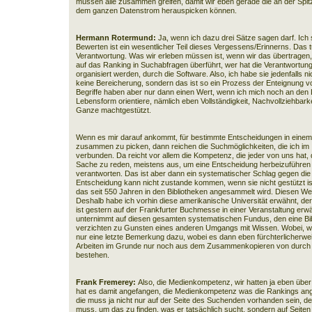
müssen alle zusammen greifen, damit wir eben gerade die an der Spit
dem ganzen Datenstrom herauspicken können.
Hermann Rotermund:
Ja, wenn ich dazu drei Sätze sagen darf. Ich 
Bewerten ist ein wesentlicher Teil dieses Vergessens/Erinnerns. Das t
Verantwortung. Was wir erleben müssen ist, wenn wir das übertragen
auf das Ranking in Suchabfragen überführt, wer hat die Verantwortung
organisiert werden, durch die Software. Also, ich habe sie jedenfalls 
keine Bereicherung, sondern das ist so ein Prozess der Enteignung von
Begriffe haben aber nur dann einen Wert, wenn ich mich noch an den L
Lebensform orientiere, nämlich eben Vollständigkeit, Nachvollziehbarke
Ganze machtgestützt.
Wenn es mir darauf ankommt, für bestimmte Entscheidungen in einem Dia
zusammen zu picken, dann reichen die Suchmöglichkeiten, die ich im 
verbunden. Da reicht vor allem die Kompetenz, die jeder von uns hat,
Sache zu reden, meistens aus, um eine Entscheidung herbeizuführen
verantworten. Das ist aber dann ein systematischer Schlag gegen die 
Entscheidung kann nicht zustande kommen, wenn sie nicht gestützt is
das seit 550 Jahren in den Bibliotheken angesammelt wird. Diesen 
Deshalb habe ich vorhin diese amerikanische Universität erwähnt, de
ist gestern auf der Frankfurter Buchmesse in einer Veranstaltung erw
unternimmt auf diesen gesamten systematischen Fundus, den eine Bibl
verzichten zu Gunsten eines anderen Umgangs mit Wissen. Wobei, w
nur eine letzte Bemerkung dazu, wobei es dann eben fürchterlicherwe
Arbeiten im Grunde nur noch aus dem Zusammenkopieren von durch 
bestehen.
Frank Fremerey:
Also, die Medienkompetenz, wir hatten ja eben üb
hat es damit angefangen, die Medienkompetenz was die Rankings ange
die muss ja nicht nur auf der Seite des Suchenden vorhanden sein, 
muss, um das zu finden, was er tatsächlich sucht, sondern auf Seiten d