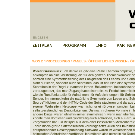
WOS 2
/
PROCEEDINGS
/
PANELS
/
ÖFFENTLICHES WISSEN
/
ÖF
Volker Grassmuck:
Ich denke es gibt eine Reihe Themenkomplexe, d
anknüpfen an eine Vorstellung, die für den ganzen Themenkomplex de
nämlich eine Symmetriesierung der Fähigkeiten des Lesens und Schrei
nicht nur lesen, sondern auch schreiben, das ist natürlich eine sym
Schreiben in der Regel zusammen lernen. Bei anderen, bei technisch
vorausgesetzt, das man Zugang hatte einerseits zu Produktionsmitteln
wie ein Rundfunkstudio für Aufnahmen, für Aufzeichnungen, für Schnitt,
Sender. Im Internet kehrt die natürliche Symmetrie von Lesen und Sc
Source" klicken und den HTML-Code der Seite studieren und daraus 
eigenen Webseiten. Netscape, war nicht nur ein Browser, sondern kam
selbstverständliches Designkriterium. Die noch früheren Formate im I
andere Dinge, waren ohnehin immer symmetrisch, wenn man überhaupt
konnte man dort lesen und gleichzeitig auch schreiben, sich äußern, 
vorgefunden hat. Ein Beispiel aus dem eher klassischen Medienbereich
Jahre hinein große Satzmaschinen vorausgesetzt. Auch das Investitio
entsprechender Desktoppublishing-Software waren im wesentlichen die
heimischen Schreibtisch verfügbar. Ich möchte also gerne in die Run