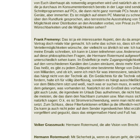
von Euch überhaupt als notwendig angesehen wird und natürlich als mö
die ja durchaus im Konsumentenbereich bereits in der Lage sind sende
Schnittprogrammen auf PCs, die dann nicht ganz normale PCs heute s
Geräte, aber immerhin: Es ist möglich auf einem PC Material zu schne
über den Rundfunk gesprochen, also terrestrische Ausstrahlung von Se
Möglichkeit einer Distribution an den Anstalten vorbei, von Privat zu Pr
Wünschbarkeiten und die Möglichkeiten sehen?
Frank Fremerey:
Das ist ja ein interessanter Aspekt, den du da ansp
Vortrag doch relativ klar gemacht. Ich sehe das schon so, dass ich e
Verteilermöglichkeiten wünsche, der vielleicht so ähnlich ist wie: Ic
meine Emails schreiben, ich kann in Listen teilnehmen usw. Anderersei
auf diese philosophischen Fragen, die Hermann Rotermund aufgeworf
unterschiedlich sehen kann. Im Endeffekt je mehr Zugangsmöglichke
auf den verschiedenen Kanälen den Leuten einräumt, desto mehr Kom
Das heißt, es gibt zu jedem Zeitpunkt eine bestimmte Menge von Doku
von Milliarden, und ob ich, wenn ich mich für was interessiere, tatsäc
das hängt nicht von der Technik ab. Ein Gedächtnis für die Technik od
fordern, halte ich für völlig überflüssig, sondern es hängt ausschließ
vor dem Bildschirm sitzt und weiß, nach was er suchen muss, in wel
dem gelangen, was vorhanden ist. Natürlich ist ein Großteil des vorh
gibt auch Leute, die irgendwie im Urlaub Dias aufnehmen, die nicht foto
die meisten, die das dann den Nachbarn zumuten usw. Man muss sich
natürlich sagen: O.k. es ist Stromverschwendung, wenn man nicht eine
setzt. Zum Schluss, diese Filterfunktionen erfüllen ja die öffentlich-rec
Da kann ja auch nicht jeder auf dem Sender irgendwelchen Mist erzä
vorgefiltert und geguckt, dass das einigermaßen Hand und Fuß hat.
Volker Grassmuck:
Hermann Rotermund, die alte Vision von Brecht
Hermann Rotermund:
Mit Sicherheit ja, wenn es darum geht, die Ur