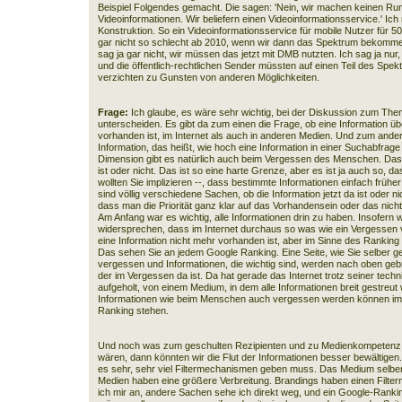
Beispiel Folgendes gemacht. Die sagen: 'Nein, wir machen keinen Ru
Videoinformationen. Wir beliefern einen Videoinformationsservice.' Ich
Konstruktion. So ein Videoinformationsservice für mobile Nutzer für 5
gar nicht so schlecht ab 2010, wenn wir dann das Spektrum bekommen
sag ja gar nicht, wir müssen das jetzt mit DMB nutzten. Ich sag ja nur, e
und die öffentlich-rechtlichen Sender müssten auf einen Teil des Spektr
verzichten zu Gunsten von anderen Möglichkeiten.
Frage:
Ich glaube, es wäre sehr wichtig, bei der Diskussion zum T
unterscheiden. Es gibt da zum einen die Frage, ob eine Information üb
vorhanden ist, im Internet als auch in anderen Medien. Und zum ande
Information, das heißt, wie hoch eine Information in einer Suchabfrage
Dimension gibt es natürlich auch beim Vergessen des Menschen. Das is
ist oder nicht. Das ist so eine harte Grenze, aber es ist ja auch so, d
wollten Sie implizieren --, dass bestimmte Informationen einfach früher
sind völlig verschiedene Sachen, ob die Information jetzt da ist oder n
dass man die Priorität ganz klar auf das Vorhandensein oder das nicht
Am Anfang war es wichtig, alle Informationen drin zu haben. Insofer
widersprechen, dass im Internet durchaus so was wie ein Vergessen v
eine Information nicht mehr vorhanden ist, aber im Sinne des Rankin
Das sehen Sie an jedem Google Ranking. Eine Seite, wie Sie selber ges
vergessen und Informationen, die wichtig sind, werden nach oben ge
der im Vergessen da ist. Da hat gerade das Internet trotz seiner techn
aufgeholt, von einem Medium, in dem alle Informationen breit gestreut 
Informationen wie beim Menschen auch vergessen werden können im S
Ranking stehen.
Und noch was zum geschulten Rezipienten und zu Medienkompetenz: 
wären, dann könnten wir die Flut der Informationen besser bewältigen.
es sehr, sehr viel Filtermechanismen geben muss. Das Medium selber 
Medien haben eine größere Verbreitung. Brandings haben einen Fil
ich mir an, andere Sachen sehe ich direkt weg, und ein Google-Rankin