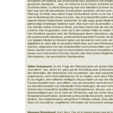
anzubieten wie Material, das professionell nach ästhetisch und inhaltl
gestützten Standards, ... also, ich meine es ist für Nutzer sicherlich je
Suchmaschinen, zu deren Benutzung man sich allmählich ja immer durch 
dem man sich die absurdesten Zusatzwörter ausdenkt, um den Junk au
Filterung. Ich finde, dass diese Frage mit Rundfunk nichts zu tun hat.
man bi-direktional dort etwas tun kann, das ist ja tatsächlich jedem
eigenen kleinen Radiosender aufmachen. Es gibt sogar gratis Möglichk
gleichzeitige Empfänger bedienen kann. Man kann sich da anmelden u
vier Stunden meine schwarze Musik, und dann macht man die dort eb
zuhören. Das ist garantiert, mehr als in den meisten Fällen es wollen.
dem Rundfunk passiert unter den Bedingungen dieser interaktiven, digi
wie professionelle Standards, professionell entwickelte Formate mit de
von digitalen Medien im Moment haben und demnächst noch sehr viel
digitalisiert ist, dann gibt es bei jedem Kabel eben auch eine Rückka
machen, abgesehen von den institutionellen und kommerziellen usw. P
etwas machen und man kann es beschränken auf pures Auswählen a
daraus auch interventive Formate machen oder interventive Möglichk
Informationen, von persönlichen Standpunkten.
Volker Grassmuck:
Zu der Frage der Filterung hatten wir gestern Abe
Journalism", das, denke ich, ganz gut die Vorstellung einer professione
den Materialien, die reinkommen und vorselektiert, was dann tatsächl
angeknackst, wenn nicht widerlegt hat. Es ist möglich, auch diese Fil
Es ist möglich, eine kollektive Intelligenz einzuschalten um aus den Ma
Format einstellen kann, auszufiltern, was als besonders wertvoll eracht
um eine Akkumulation von individuellen Entscheidungen, die auch seh
Summe eine erstaunliche Qualität des Endergebnisses, dessen, was dann
bewerkstelligen kann. Ist es nicht ein Teil dessen, was wir vorher be
Redaktionsmodell haben, bestimmte professionelle Ansprüche, bestimmt
Medium, das möglicherweise viel größere Freiheiten erlaubt, ohne all
Wust von unsortierter, ungefilterter Information als Konsument unterge
Hermann Rotermund:
Kurz dazu. Das ist in meinen Augen eine Art k