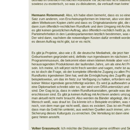
deshalb im öffentlich-rechtlichen Rundfunk mit Sicherheit nicht stattfin
sowieso zu esoterisch, so was zu diskutieren, da verkauft man keine
Hermann Rotermund:
Also, ich habe eben bemerkt, dass es so ein
Satz zum anderen, von Erscheinungsformen im Internet, also von de
allem Weltwissen Kopien zieht und dass es Originalstandorte gibt, die m
dann zum öffentlich-rechtlichen Rundfunk und dem Umgang mit Archive
es gibt keinen gesetzlichen Auftrag, also öffentlich-rechtlich heißt ja
Parteimehrheiten in den Landesparlamenten letztlich bestimmen, was d
Der wird dann, nachdem die notwendigen Kosten dafür ermittelt worde
es diesen Auftrag nicht gibt, tut er es nicht.
Es gibt ja Projekte, also wie z.B. die deutsche Mediathek, die jetzt hie
Geburtswehen gegründet wird, definitiv nun irgendwann im nächsten Ja
Programmmuseum, die bekommt eben einen kleinen Anteile aber von N
herausragenden Produktionen der laufenden Jahre, um als eine Art 
sein. Ich meine, ich will jetzt nicht frech werden und sagen, mehr ist au
es ist doch die Frage, ob der komplette öffentliche Zugang zu allen Pr
Rundfunks irgendeinen Sinn hat, weil die Ermöglichung des Zugriffs g
beispielsweise, um das im Netz zur Verfügung zu halten, erfordern wür
keiner Weise irgendwie gerechtfertigt würden. Es wird ja aufbewahrt un
eine Diplomarbeit schreibt oder so, der wird vom DRA unterstützt und
sind. Der Gag ist ja, dass in vielen Rundfunkanstalten, gerade was de
erschlossen sind. Es gibt ja keinen Auftrag mit Archiven anders umzu
man aktuell nicht mehr braucht. Also werden da Bänder abgelegt, die zu
Mensch weiß, was drauf ist. Da könnte ich x Beispiele erzählen, was 
noch, von dem man gar nicht weiß, dass es existiert. Das ist ein Probl
dass man da Geld hin umlenkt, aus welchen Quellen auch immer, um 
Sicherung dieses Kulturguts zu erreichen. Die Verteilung ist dann ei
ganz hinten ansteht.
Volker Grassmuck:
Ich möchte die Diskussion gerne eröffnen und Si