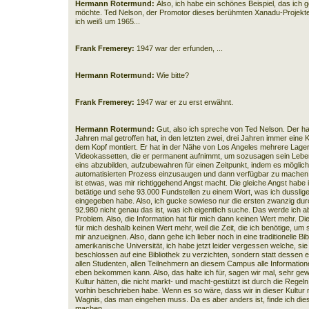
Hermann Rotermund:
Also, ich habe ein schönes Beispiel, das ic
möchte. Ted Nelson, der Promotor dieses berühmten Xanadu-Projektes,
ich weiß um 1965...
Frank Fremerey:
1947 war der erfunden, ...
Hermann Rotermund:
Wie bitte?
Frank Fremerey:
1947 war er zu erst erwähnt.
Hermann Rotermund:
Gut, also ich spreche von Ted Nelson. Der hat
Jahren mal getroffen hat, in den letzten zwei, drei Jahren immer eine
dem Kopf montiert. Er hat in der Nähe von Los Angeles mehrere Lagerh
Videokassetten, die er permanent aufnimmt, um sozusagen sein Lebe
eins abzubilden, aufzubewahren für einen Zeitpunkt, indem es möglich i
automatisierten Prozess einzusaugen und dann verfügbar zu machen.
ist etwas, was mir richtiggehend Angst macht. Die gleiche Angst hab
betätige und sehe 93.000 Fundstellen zu einem Wort, was ich dusslig
eingegeben habe. Also, ich gucke sowieso nur die ersten zwanzig dur
92.980 nicht genau das ist, was ich eigentlich suche. Das werde ich
Problem. Also, die Information hat für mich dann keinen Wert mehr. D
für mich deshalb keinen Wert mehr, weil die Zeit, die ich benötige, um 
mir anzueignen. Also, dann gehe ich lieber noch in eine traditionelle Bib
amerikanische Universität, ich habe jetzt leider vergessen welche, sie
beschlossen auf eine Bibliothek zu verzichten, sondern statt dessen 
allen Studenten, allen Teilnehmern an diesem Campus alle Informationen
eben bekommen kann. Also, das halte ich für, sagen wir mal, sehr gew
Kultur hätten, die nicht markt- und macht-gestützt ist durch die Regeln
vorhin beschrieben habe. Wenn es so wäre, dass wir in dieser Kultur 
Wagnis, das man eingehen muss. Da es aber anders ist, finde ich dies
machen.