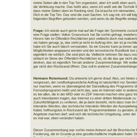
meine Seiten alle in den Top Ten organisiert, aber ich weiß eben auch
die Verlinkung mache. Das heißt also, wenn ich weiß wie die Technik f
dass meine Seiten oben im Ranking sind. Da brauche ich niemanden, d
Dich in die Top Ten. Das sind die zwei Sachen. Ich sag mir, ich will folg
folgenden Begriffen gefunden werden, und wenn du die Begriffe eintip
Frage:
Ich würde auch gerne mal auf die Frage der Symmetrie zur
eine Frage stellen. Volker Grassmuck hat Sie vorhin gefragt, inwiefer
Hörers hier im Öffentlich-Rechtlichen jetzt vielleicht doch mal realisi
sie haben gesagt, ja, das steht ja nicht im Auftrag drin; der ist ja rechtl
habe ich Sie auch falsch verstanden. So ein Gesetz kann ja immer up
Möglichkeiten angepasst werden und der terrestrische Rundfunk bot 
eigentlich nie wirklich. Die sind jetzt da. Vielleicht nehmen Sie dazu noc
einfach im Sinne der Öffentlich-Rechtlichen ist, ob die das gar nicht als
denken, das ist eigentlich Terrain anderer Zusammenhänge. Wir wollen
gar nicht den Rückkanal öffnen. Das soll in anderen Zusammenhäng
Hermann Rotermund:
Da antworte ich gerne drauf. Also, um hinten
vergessen, der rundfunkgesetzliche Auftrag ist tatsächlich nur Senden.
nur machen, wenn es überwiegend der Darstellung des Programms di
Fernsehprogramm heißt und nicht das, was im Internet oder in andere
es bei allen, die in der ARD oder im ZDF Internet machen eine ganz k
auch Intendanten tragen, das Internet zu einer dritten Mediensäule z
Zukunftsfähigkeit zu verlieren, die ja darin besteht, nicht dass man im
Interaktiv-Werden, das technische Interaktiv-Werden der Ausspielwege
Kabel, hoffnungslos in Rückstand als Programmanbieter zu geraten, 
Angebote machen darf, weil sich die technische Umgebung, unter der 
es mal war, eben verändert haben.
Dieser Zusammenhang war vorhin meine Antwort auf die Brechtsche 
Forderung, die im Grunde ja eine gesellschaftliche Implikation hatte: D