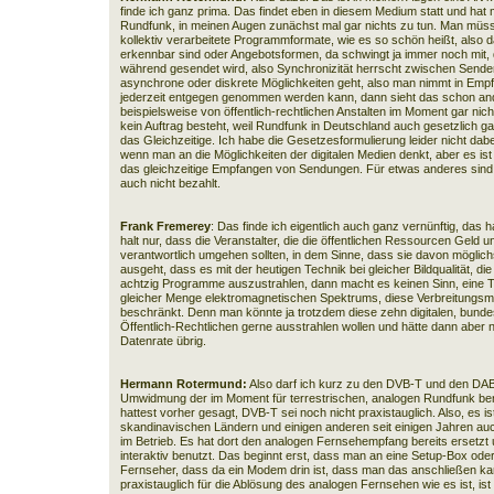
finde ich ganz prima. Das findet eben in diesem Medium statt und hat 
Rundfunk, in meinen Augen zunächst mal gar nichts zu tun. Man müss
kollektiv verarbeitete Programmformate, wie es so schön heißt, also d
erkennbar sind oder Angebotsformen, da schwingt ja immer noch mit, d
während gesendet wird, also Synchronizität herrscht zwischen Send
asynchrone oder diskrete Möglichkeiten geht, also man nimmt in Empf
jederzeit entgegen genommen werden kann, dann sieht das schon an
beispielsweise von öffentlich-rechtlichen Anstalten im Moment gar nic
kein Auftrag besteht, weil Rundfunk in Deutschland auch gesetzlich gan
das Gleichzeitige. Ich habe die Gesetzesformulierung leider nicht dabe
wenn man an die Möglichkeiten der digitalen Medien denkt, aber es ist
das gleichzeitige Empfangen von Sendungen. Für etwas anderes sind d
auch nicht bezahlt.
Frank Fremerey
: Das finde ich eigentlich auch ganz vernünftig, das 
halt nur, dass die Veranstalter, die die öffentlichen Ressourcen Geld 
verantwortlich umgehen sollten, in dem Sinne, dass sie davon mögli
ausgeht, dass es mit der heutigen Technik bei gleicher Bildqualität, die 
achtzig Programme auszustrahlen, dann macht es keinen Sinn, eine Tec
gleicher Menge elektromagnetischen Spektrums, diese Verbreitungsm
beschränkt. Denn man könnte ja trotzdem diese zehn digitalen, bunde
Öffentlich-Rechtlichen gerne ausstrahlen wollen und hätte dann aber 
Datenrate übrig.
Hermann Rotermund:
Also darf ich kurz zu den DVB-T und den DAB
Umwidmung der im Moment für terrestrischen, analogen Rundfunk be
hattest vorher gesagt, DVB-T sei noch nicht praxistauglich. Also, es is
skandinavischen Ländern und einigen anderen seit einigen Jahren a
im Betrieb. Es hat dort den analogen Fernsehempfang bereits ersetzt u
interaktiv benutzt. Das beginnt erst, dass man an eine Setup-Box oder 
Fernseher, dass da ein Modem drin ist, dass man das anschließen kann u
praxistauglich für die Ablösung des analogen Fernsehen wie es ist, ist