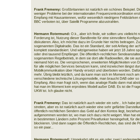
Frank Fremerey:
Großbritannien ist natürlich ein schönes Beispiel.
weniger Probleme bei der internationalen Frequenzenkoordination ers
Empfang mit Hausantennen, wofür wesentlich niedrigere Feldstärken 
BBC verboten ist, über Satellit Programme abzustrahlen.
Hermann Rotermund:
O.k., aber ich finde, wir sollten uns vielleicht 
Forderung ist, Nutzung dieser Bandbreite für eine sinnvollere Konfigu
diskutieren. Also, ich möchte dazu im Grunde hier nichts beitragen. Zu
sogenannten Digitalradio. Das ist ein Standard, der seit Anfang der achtz
komplett standardisiert. Und witzigerweise haben wir jetzt 18 Jahre sp
oder drei tausend Empfänger. Die öffentlich-rechtlichen Sendeanstalten
sogenannten Regelbetrieb, in dem sie dort alle Radiowellen, die sie 
niemand hört es. Die versprochenen, erweiterten Möglichkeiten von D
für alle möglichen Services benutzen kann, sind inzwischen längst dur
Mobilkommunikation über Handy ersetzt und überboten worden. Dafür 
mehr. Übrig bleibt letztlich, und da kann man sich im Moment noch am 
verschiedene technische Lösungsmodelle, man braucht DAB oder so 
Empfang. Also man fragt sich, wenn das analoge Radio dann mal absti
hat man im Moment kein erprobtes Modell außer DAB. Es ist die Frage
UKW ist. Ich glaube nicht.
Frank Fremerey:
Das ist natürlich auch wieder ein sehr... Ich habe je
streiten, aber es ist natürlich auch wieder eine sehr gefärbte Darstellu
öffentlich-rechtlichen Sendern das Geld auf den Kontos liegt, beziehu
aufgenommen worden ist, wo man sich dazu nicht weigert. Man hat e
in bestimmten Ländern zehn Prozent Privatfunker hereingeholt, für die
blockieren. Und dann sagen die Öffentlich-Rechtlichen, das sind die Pr
so ein paar...
Hermann Rotermund:
Umgekehrt gibt es ein oder zwei Landesmedie