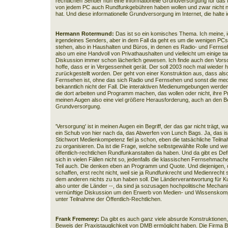
rechtlichen Sender nun eine informationelle Grundversorgung für das I
von jedem PC auch Rundfunkgebühren haben wollen und zwar nicht nu
hat. Und diese informationelle Grundversorgung im Internet, die halte 
Hermann Rotermund:
Das ist so ein komisches Thema. Ich meine, ic
irgendeines Senders, aber in dem Fall da geht es um die wenigen PCs
stehen, also in Haushalten und Büros, in denen es Radio- und Fernse
also um eine Handvoll von Privathaushalten und vielleicht um einige t
Diskussion immer schon lächerlich gewesen. Ich finde auch den Vors
hoffe, dass er in Vergessenheit gerät. Der soll 2003 noch mal wieder h
zurückgestellt worden. Der geht von einer Konstruktion aus, dass als
Fernsehen ist, ohne das sich Radio und Fernsehen und sonst die med
bekanntlich nicht der Fall. Die interaktiven Medienumgebungen werde
die dort arbeiten und Programm machen, das wollen oder nicht, ihre 
meinen Augen also eine viel größere Herausforderung, auch an den Beg
Grundversorgung.
'Versorgung' ist in meinen Augen ein Begriff, der das gar nicht trägt, wa
ein Schub von hier nach da, das Abwerfen von Lunch Bags. Ja, das is
Stichwort Medienkompetenz fiel ja schon, eben die tatsächliche Teil
zu organisieren. Da ist die Frage, welche selbstgewählte Rolle und we
öffentlich-rechtlichen Rundfunkanstalten da haben. Und da gibt es Defi
sich in vielen Fällen nicht so, jedenfalls die klassischen Fernsehma
Teil auch. Die denken eben an Programm und Quote. Und diejenigen,
schaffen, erst recht nicht, weil sie ja Rundfunkrecht und Medienrecht
dem anderen nichts zu tun haben soll. Die Länderverantwortung für Kul
also unter die Länder --, da sind ja sozusagen hochpolitische Mechan
vernünftige Diskussion um den Erwerb von Medien- und Wissenskompet
unter Teilnahme der Öffentlich-Rechtlichen.
Frank Fremerey:
Da gibt es auch ganz viele absurde Konstruktionen,
Beweis der Praxistauglichkeit von DMB ermöglicht haben. Die Firma Bo