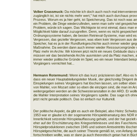
Volker Grassmuck:
Da möchte ich doch auch noch mal intervenieren. 
zugänglich ist, ist sie nichts mehr wert," hat mich auch durchaus prov
Prozess. Worum es ja hier geht, ist Speicherung. Das ist noch was and
ein Problem, die Dinge wiederzufinden, wenn man sehr viel gespeicher
Problem, würde ich sagen. Das Wichtigste ist erst einmal, dass man 
Möglichkeit hätte darauf zuzugreifen. Denn, wenn es nicht gespeicher
Ordnungssysteme haben, die besten Retrieval-Systeme, man wird es e
Vergessen, das gezielte Vergessen, was eben kein Vergessen aus de
Speicher, hat es ja in der Rundfunkgeschichte auch immer wieder geg
Maßnahme. Da werden dann auch immer wieder Ressourcengründe vo
Platz mehr im Archiv. Wir können jetzt nicht ein neues Gebäude dazu m
müssen wir das bestehende Archiv ausmisten und da Platz machen, ab
immer wieder politische Gründe im Spiel, wo ein neuer Intendant beisp
Vorgängers vernichtet hat...
Hermann Rotermund:
Wenn ich das kurz präzisieren darf. Also es h
dass ein neuer Hauptabteilungsleiter Musik, der gleichzeitig Dirigent d
Einspielungen seines Vorgängers hat löschen lassen, um selber eben 
von Mahler, von Mozart oder so eben die einzigen sind, die man im Arc
weitergegeben werden an die Schwesteranstalten in der ARD. Er wollte
die Mahler Interpretation seines Vorgängers spielte. Das sage ich oh
jetzt nicht gerade politisch. Das ist einfach nur Kulturkill.
Der politische Aspekt, da gibt es auch ein Beispiel, also Heinz Schwitz
1953 war er glaube ich der sogenannte Hörspieldramaturg des NDR in
Innerlichkeit setzende Hörspielauffassung gehabt, und der hat gezielt
eher auf der Erschütterung des Kriegserlebnisses und des Faschism
Hörspielproduktionen zwischen 1945 und seinem Amtseintritts löschen
Hörspielgeschichte, die auch seiner Theorie gemäß ist, von Anfang der 
fortschreiben wollte, was er dann ja auch theoretisch getan hat in Bü