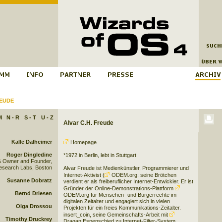
EUDE
M
N - R
S - T
U - Z
Alvar C.H. Freude
Kalle Dalheimer
Homepage
Roger Dingledine
*1972 in Berlin, lebt in Stuttgart
& Owner and Founder,
esearch Labs, Boston
Alvar Freude ist Medienkünstler, Programmierer und
Internet-Aktivist (
ODEM.org
; seine Brötchen
Susanne Dobratz
verdient er als freiberuflicher Internet-Entwickler. Er ist
Gründer der Online-Demonstrations-Plattform
Bernd Driesen
ODEM.org
für Menschen- und Bürgerrechte im
digitalen Zeitalter und engagiert sich in vielen
Olga Drossou
Projekten für ein freies Kommunikations-Zeitalter.
insert_coin, seine Gemeinschafts-Arbeit mit
Timothy Druckrey
Dragan Espenschied
zu Internet-Filter-System