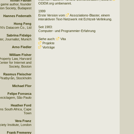
István Fábián
ODEM.org
umbenannt.
 game author, founder
ion Society, Budapest
1999
Erste Version vom
Assoziations-Blaster
, einem
Hannes Federrath
interaktiven Text-Netzwerk mit Echtzeit-Verlinkung.
Hong Feng
Seit 1983:
N's Datacom Co., Ltd
Computer- und Programmier-Erfahrung
Sabrina Fidalgo
Siehe auch:
Vita
r, Journalist, Munich
Projekte
Arno Fiedler
Vorträge
William Fisher
 Property Law, Harvard
enter for Internet and
Society, Boston
Rasmus Fleischer
Piratbyrån, Stockholm
Michael Flor
Felipe Fonseca
eciclagem, São Paulo
Heather Ford
ns South Africa, Cape
Town
Vera Franz
ety Institute, London
Frank Fremerey