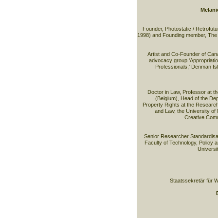
Melani
Founder, Photostatic / Retrofut
1998) and Founding member, The 
Artist and Co-Founder of Can
advocacy group 'Appropriation 
Professionals,' Denman Isl
Doctor in Law, Professor at t
(Belgium), Head of the Depa
Property Rights at the Researc
and Law, the University of
Creative Com
Senior Researcher Standardisa
Faculty of Technology, Policy 
Universi
Staatssekretär für W