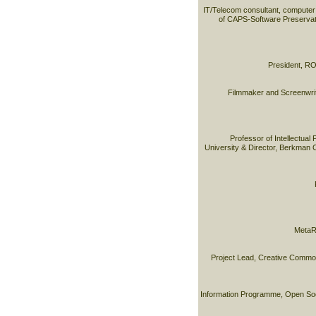
IT/Telecom consultant, computer
of CAPS-Software Preservat
President, RO
Filmmaker and Screenwrite
Professor of Intellectual
University & Director, Berkman C
MetaR
Project Lead, Creative Commo
Information Programme, Open Soci