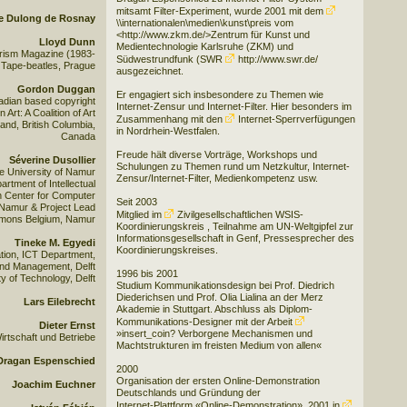
mitsamt Filter-Experiment, wurde 2001 mit dem
e Dulong de Rosnay
\\internationalen\medien\kunst\preis
vom
<http://www.zkm.de/>Zentrum für Kunst und
Lloyd Dunn
Medientechnologie Karlsruhe (ZKM) und
urism Magazine (1983-
Südwestrundfunk (SWR
http://www.swr.de/
Tape-beatles, Prague
ausgezeichnet.
Gordon Duggan
Er engagiert sich insbesondere zu Themen wie
adian based copyright
Internet-Zensur und Internet-Filter. Hier besonders im
Art: A Coalition of Art
Zusammenhang mit den
Internet-Sperrverfügungen
and, British Columbia,
in Nordrhein-Westfalen.
Canada
Freude hält diverse Vorträge, Workshops und
Séverine Dusollier
Schulungen zu Themen rund um Netzkultur, Internet-
he University of Namur
Zensur/Internet-Filter, Medienkompetenz usw.
rtment of Intellectual
h Center for Computer
Seit 2003
 Namur & Project Lead
Mitglied im
Zivilgesellschaftlichen WSIS-
mons Belgium, Namur
Koordinierungskreis
, Teilnahme am UN-Weltgipfel zur
Informationsgesellschaft in Genf, Pressesprecher des
Tineke M. Egyedi
Koordinierungskreises.
tion, ICT Department,
and Management, Delft
1996 bis 2001
ty of Technology, Delft
Studium Kommunikationsdesign bei Prof. Diedrich
Diederichsen und Prof. Olia Lialina an der Merz
Lars Eilebrecht
Akademie in Stuttgart. Abschluss als Diplom-
Kommunikations-Designer mit der Arbeit
Dieter Ernst
»insert_coin? Verborgene Mechanismen und
irtschaft und Betriebe
Machtstrukturen im freisten Medium von allen«
Dragan Espenschied
2000
Organisation der ersten Online-Demonstration
Joachim Euchner
Deutschlands und Gründung der
Internet-Plattform «Online-Demonstration», 2001 in