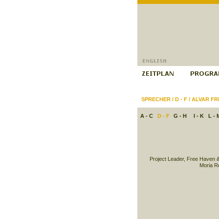
SPRECHER
/
D - F
/
ALVAR FR
A - C
D - F
G - H
I - K
L - 
Project Leader, Free Haven 
Moria R