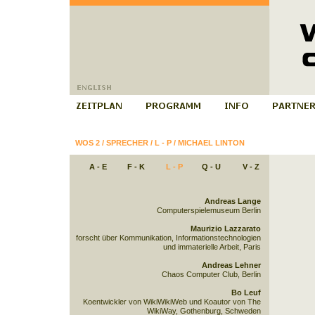
WOS 2
/
SPRECHER
/
L - P
/
MICHAEL LINTON
A - E
F - K
L - P
Q - U
V - Z
Andreas Lange
Computerspielemuseum Berlin
Maurizio Lazzarato
forscht über Kommunikation, Informationstechnologien
und immaterielle Arbeit, Paris
Andreas Lehner
Chaos Computer Club, Berlin
Bo Leuf
Koentwickler von WikiWikiWeb und Koautor von The
WikiWay, Gothenburg, Schweden