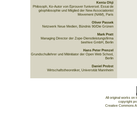
Kenta Ohji
Philosoph, Ko-Autor von Eprouver l'universel. Essai de
géophilosophie und Mitglied der New Associationist
Movement (NAM), Paris
Oliver Passek
Netzwerk Neue Medien, Bündnis 90/Die Grünen
Mark Pratt
Managing Director der Zope-Dienstleistungsfirma
beehive GmbH, Berlin
Hans Peter Prenzel
Grundschullehrer und Mitinitiator der Open Web School,
Berlin
Daniel Probst
Wirtschaftstheoretiker, Universität Mannheim
All original works on
copyright pr
Creative Commons At