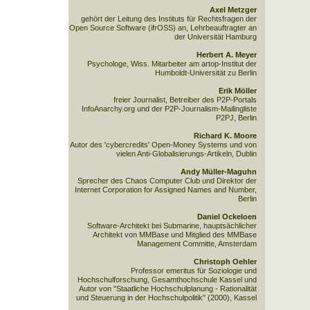
Axel Metzger
gehört der Leitung des Instituts für Rechtsfragen der
Open Source Software (ifrOSS) an, Lehrbeauftragter an
der Universität Hamburg
Herbert A. Meyer
Psychologe, Wiss. Mitarbeiter am artop-Institut der
Humboldt-Universität zu Berlin
Erik Möller
freier Journalist, Betreiber des P2P-Portals
InfoAnarchy.org und der P2P-Journalism-Mailingliste
P2PJ, Berlin
Richard K. Moore
Autor des 'cybercredits' Open-Money Systems und von
vielen Anti-Globalisierungs-Artikeln, Dublin
Andy Müller-Maguhn
Sprecher des Chaos Computer Club und Direktor der
Internet Corporation for Assigned Names and Number,
Berlin
Daniel Ockeloen
Software-Architekt bei Submarine, hauptsächlicher
Architekt von MMBase und Mitglied des MMBase
Management Committe, Amsterdam
Christoph Oehler
Professor emeritus für Soziologie und
Hochschulforschung, Gesamthochschule Kassel und
Autor von "Staatliche Hochschulplanung - Rationalität
und Steuerung in der Hochschulpolitik" (2000), Kassel