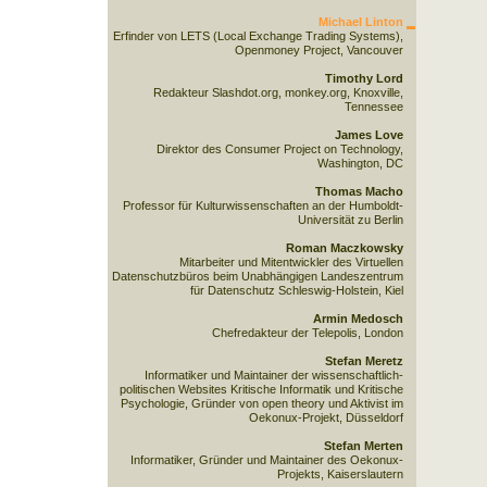
Michael Linton
Erfinder von LETS (Local Exchange Trading Systems),
Openmoney Project, Vancouver
Timothy Lord
Redakteur Slashdot.org, monkey.org, Knoxville,
Tennessee
James Love
Direktor des Consumer Project on Technology,
Washington, DC
Thomas Macho
Professor für Kulturwissenschaften an der Humboldt-
Universität zu Berlin
Roman Maczkowsky
Mitarbeiter und Mitentwickler des Virtuellen
Datenschutzbüros beim Unabhängigen Landeszentrum
für Datenschutz Schleswig-Holstein, Kiel
Armin Medosch
Chefredakteur der Telepolis, London
Stefan Meretz
Informatiker und Maintainer der wissenschaftlich-
politischen Websites Kritische Informatik und Kritische
Psychologie, Gründer von open theory und Aktivist im
Oekonux-Projekt, Düsseldorf
Stefan Merten
Informatiker, Gründer und Maintainer des Oekonux-
Projekts, Kaiserslautern