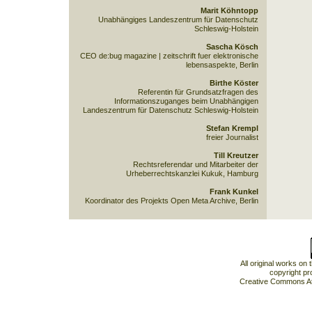
Marit Köhntopp
Unabhängiges Landeszentrum für Datenschutz
Schleswig-Holstein
Sascha Kösch
CEO de:bug magazine | zeitschrift fuer elektronische
lebensaspekte, Berlin
Birthe Köster
Referentin für Grundsatzfragen des
Informationszuganges beim Unabhängigen
Landeszentrum für Datenschutz Schleswig-Holstein
Stefan Krempl
freier Journalist
Till Kreutzer
Rechtsreferendar und Mitarbeiter der
Urheberrechtskanzlei Kukuk, Hamburg
Frank Kunkel
Koordinator des Projekts Open Meta Archive, Berlin
All original works on
copyright pr
Creative Commons At