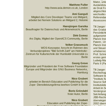
Mainz, unt
Matthew Fuller
Auslandstu
http://www.axia.demon.co.uk, London
de Droit Fr
abgeschlo
Ami Ganguli
wechselte 
Mitglied des Core Developer Teams von Midgard,
Referendar
arbeitet bei Nemein Solutions an Midgard 2, Helsinki
Assessorex
Hansjürgen Garstka
Till Jaeger
Beauftragter für Datenschutz und Akteneinsicht, Berlin
das Gradui
Persönlich
Dirk Gomez
aufgenomme
Ars Digita, Miglied der OpenACS Community, Berlin
Planck-Inst
Patent-, U
Volker Grassmuck
Planck-Inst
WOS-Konzeptor, forscht im Rahmen des
und Steuer
Verbundprojektes "Bild Schrift Zahl" am Helmholtz-
urheberrec
Zentrum für Kulturtechnik der Humboldt-Universität zu
Prof. Schri
Berlin
erstes gem
Ludwig-Maxi
Georg Greve
Paris II (
Mitgründer und Präsident der Free Software Foundation
Europe und Mitgründer des GNU Business Networks,
Till Jaeger
Hamburg
Rechtsfrag
Software be
Nico Grubert
"Instituts 
arbeitet im Bereich Education und Publishing für die
Source Sof
Zope- Dienstleistungsfirma beehive GmbH in Berlin
Institutsle
Arbeit im 
Boris Gröndahl
Vordergrun
freier Autor, Berlin
Seit Anfang
JBB-Rechts
Nico Grubert
überwiegend
Education und Publishing der Zope-
2002 übern