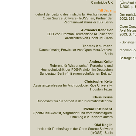
Cambridge UK
(with Axel 
1/2001, p. 
Till Jäger
gehört der Leitung des Instituts für Rechtsfragen der
Der rechtli
Open Source Software (ifrOSS) an, Partner der
2002, 169
Rechtsanwaltskanzlei JBB, Berlin
Open Conte
Alexander Kandzior
Axel Metz
CEO von Framfab Deutschland AG einer der
2003, S. 4
Architekten von OpenCMS, Köln
- Sonstige 
Thomax Kaulmann
Datenkünstler, Entwickler von Open Meta Archive,
regelmäßg
Berlin
Beiträge f
Andreas Keller
Referent für Wissenschaft, Forschung und
Hochschulpolitik der PDS-Fraktion im Deutschen
Bundestag, Berlin (mit einem schriftlichen Beitrag)
Christopher Kelty
Assistenzprofessor für Anthropologie, Rice University,
Houston Texas
Klaus Keuss
Bundesamt für Sicherheit in der Informationstechnik
Michael Kleinhenz
OpenMusic Aktivist, Mitgründer und Vorstandsmitglied,
LinuxTag e.V., Kaiserslautern
Olaf Koglin
Institut für Rechtsfragen der Open Source Software
(ifrOSS), Berlin