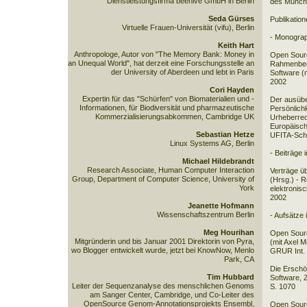
Dienstleistungsfirma beehive GmbH in Berlin
des Münch
Seda Gürses
Publikation
Virtuelle Frauen-Universität (vifu), Berlin
- Monograp
Keith Hart
Anthropologe, Autor von "The Memory Bank: Money in
Open Sourc
an Unequal World", hat derzeit eine Forschungsstelle an
Rahmenbed
der University of Aberdeen und lebt in Paris
Software (
2002
Cori Hayden
Expertin für das "Schürfen" von Biomaterialien und -
Der ausübe
Informationen, für Biodiversität und pharmazeutische
Persönlich
Kommerzialisierungsabkommen, Cambridge UK
Urheberrec
Europäisch
Sebastian Hetze
UFITA-Schr
Linux Systems AG, Berlin
- Beiträge
Michael Hildebrandt
Research Associate, Human Computer Interaction
Verträge ü
Group, Department of Computer Science, University of
(Hrsg.) - R
York
elektronis
2002
Jeanette Hofmann
Wissenschaftszentrum Berlin
- Aufsätze 
Meg Hourihan
Open Sourc
Mitgründerin und bis Januar 2001 Direktorin von Pyra,
(mit Axel M
wo Blogger entwickelt wurde, jetzt bei KnowNow, Menlo
GRUR Int. 
Park, CA
Die Erschö
Tim Hubbard
Software, 
Leiter der Sequenzanalyse des menschlichen Genoms
S. 1070
am Sanger Center, Cambridge, und Co-Leiter des
OpenSource Genom-Annotationsprojekts Ensembl,
Open Sour