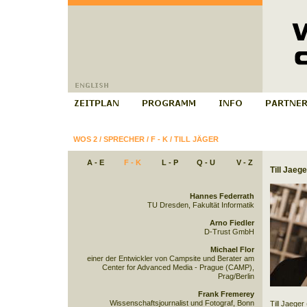
WOS 2
/
SPRECHER
/
F - K
/
TILL JÄGER
A - E
F - K
L - P
Q - U
V - Z
Till Jaege
Hannes Federrath
TU Dresden, Fakultät Informatik
Arno Fiedler
D-Trust GmbH
Michael Flor
einer der Entwickler von Campsite und Berater am
Center for Advanced Media - Prague (CAMP),
Prag/Berlin
Frank Fremerey
Wissenschaftsjournalist und Fotograf, Bonn
Till Jaeger