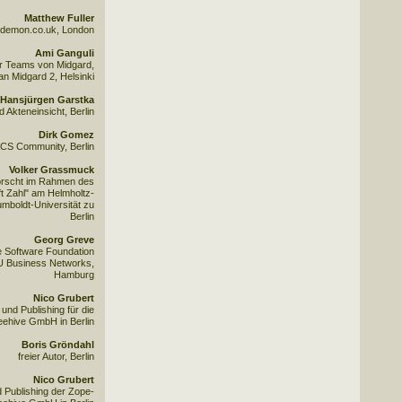
Matthew Fuller
a.demon.co.uk, London
Ami Ganguli
er Teams von Midgard,
an Midgard 2, Helsinki
Hansjürgen Garstka
 Akteneinsicht, Berlin
Dirk Gomez
ACS Community, Berlin
Volker Grassmuck
rscht im Rahmen des
ft Zahl" am Helmholtz-
umboldt-Universität zu
Berlin
Georg Greve
e Software Foundation
U Business Networks,
Hamburg
Nico Grubert
 und Publishing für die
eehive GmbH in Berlin
Boris Gröndahl
freier Autor, Berlin
Nico Grubert
 Publishing der Zope-