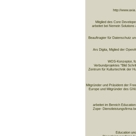
http://www.axi
Mitglied des Core Develop
arbeitet bei Nemein Solutions 
Beauftragter für Datenschutz und
Ars Digita, Miglied der Open
WOS-Konzeptor, fo
Verbundprojektes "Bild Schri
Zentrum für Kulturtechnik der H
Mitgründer und Präsident der Fre
Europe und Mitgründer des GN
arbeitet im Bereich Education
Zope- Dienstleistungsfirma b
Education und