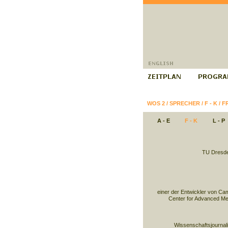
WOS 2
/
SPRECHER
/
F - K
/
F
A - E
F - K
L - P
TU Dresden
einer der Entwickler von Ca
Center for Advanced Me
Wissenschaftsjournali