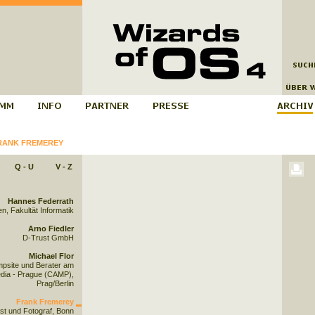
RANK FREMEREY
Q - U
V - Z
Hannes Federrath
, Fakultät Informatik
Arno Fiedler
D-Trust GmbH
Michael Flor
mpsite und Berater am
dia - Prague (CAMP),
Prag/Berlin
Frank Fremerey
st und Fotograf, Bonn