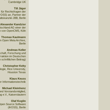
Cambridge UK
Till Jäger
s für Rechtsfragen der
rOSS) an, Partner der
tskanzlei JBB, Berlin
Alexander Kandzior
schland AG einer der
en von OpenCMS, Köln
Thomax Kaulmann
on Open Meta Archive,
Berlin
Andreas Keller
schaft, Forschung und
Fraktion im Deutschen
 schriftlichen Beitrag)
Christopher Kelty
ogie, Rice University,
Houston Texas
Klaus Keuss
er Informationstechnik
Michael Kleinhenz
und Vorstandsmitglied,
g e.V., Kaiserslautern
Olaf Koglin
 Open Source Software
(ifrOSS), Berlin