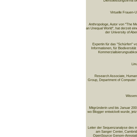
Dienstleistungsfirma b
Virtuelle Frauen-Un
Anthropologe, Autor von "The M
an Unequal World", hat derzeit ei
der University of Aber
Expertin für das "Schürfen" vo
Informationen, für Biodiversit
Kommerzialisierungsabk
Lin
Research Associate, Human 
Group, Department of Computer S
Wissens
Mitgründerin und bis Januar 200
wo Blogger entwickelt wurde, jet
Leiter der Sequenzanalyse des
am Sanger Center, Cambrid
OpenSource Genom-Annotatio