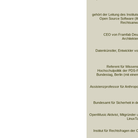
gehört der Leitung des Institut
Open Source Software (if
Rechtsanwal
CEO von Framfab Deut
Architekt
Datenkünstler, Entwickler v
Referent für Wissen
Hochschulpolitik der PDS-
Bundestag, Berlin (mit einem
Assistenzprofessor für Anthropol
Bundesamt für Sicherheit in d
OpenMusic Aktivist, Mitgründer 
LinuxTa
Institut für Rechtsfragen der