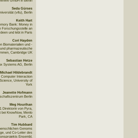
eehive GmbH in Berlin
Seda Gürses
iversität (vifu), Berlin
Keith Hart
emory Bank: Money in
ne Forschungsstelle an
deen und lebt in Paris
Cori Hayden
n Biomaterialien und -
ät und pharmazeutische
ommen, Cambridge UK
Sebastian Hetze
ux Systems AG, Berlin
Michael Hildebrandt
Computer Interaction
cience, University of
York
Jeanette Hofmann
chaftszentrum Berlin
Meg Hourihan
1 Direktorin von Pyra,
zt bei KnowNow, Menlo
Park, CA
Tim Hubbard
 menschlichen Genoms
ge, und Co-Leiter des
nsprojekts Ensembl,