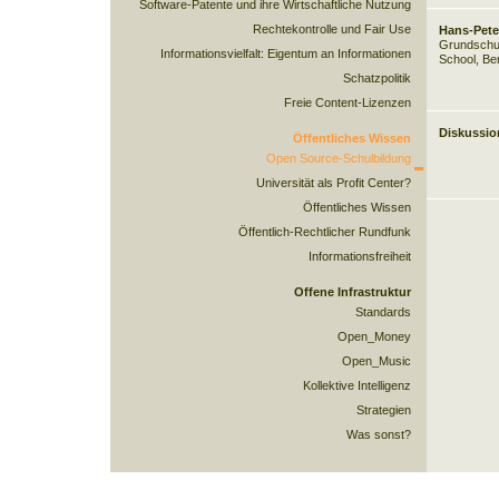
Software-Patente und ihre Wirtschaftliche Nutzung
Rechtekontrolle und Fair Use
Hans-Pete
Grundschull
Informationsvielfalt: Eigentum an Informationen
School
, Ber
Schatzpolitik
Freie Content-Lizenzen
Diskussio
Öffentliches Wissen
Open Source-Schulbildung
Universität als Profit Center?
Öffentliches Wissen
Öffentlich-Rechtlicher Rundfunk
Informationsfreiheit
Offene Infrastruktur
Standards
Open_Money
Open_Music
Kollektive Intelligenz
Strategien
Was sonst?