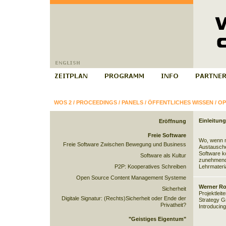
WOS 2
/
PROCEEDINGS
/
PANELS
/
ÖFFENTLICHES WISSEN
/
OP
Einleitung
Eröffnung
Freie Software
Wo, wenn n
Freie Software Zwischen Bewegung und Business
Austausche
Software k
Software als Kultur
zunehmend
P2P: Kooperatives Schreiben
Lehrmaterial
Open Source Content Management Systeme
Werner Ro
Sicherheit
Projektleit
Digitale Signatur: (Rechts)Sicherheit oder Ende der
Strategy G
Privatheit?
Introducing
"Geistiges Eigentum"