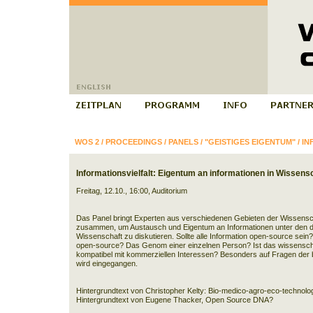
WOS 2
/
PROCEEDINGS
/
PANELS
/
"GEISTIGES EIGENTUM"
/
IN
Informationsvielfalt: Eigentum an informationen in Wissen
Freitag, 12.10., 16:00, Auditorium
Das Panel bringt Experten aus verschiedenen Gebieten der Wissensc
zusammen, um Austausch und Eigentum an Informationen unter den 
Wissenschaft zu diskutieren. Sollte alle Information open-source sei
open-source? Das Genom einer einzelnen Person? Ist das wissensc
kompatibel mit kommerziellen Interessen? Besonders auf Fragen der b
wird eingegangen.
Hintergrundtext von Christopher Kelty: Bio-medico-agro-eco-technolo
Hintergrundtext von Eugene Thacker, Open Source DNA?