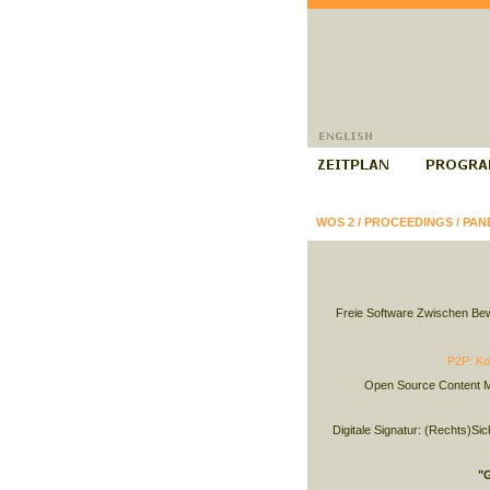
WOS 2
/
PROCEEDINGS
/
PAN
Freie Software Zwischen Be
P2P: Ko
Open Source Content 
Digitale Signatur: (Rechts)Si
"G