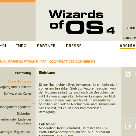
ELS
/
FREIE SOFTWARE
/
P2P: KOOPERATIVES SCHREIBEN
Einleitung
Eröffnung
Freie Software
Einige Nachrichten-Sites bekommen ihre Inhalte nicht
wegung und Business
von einem bezahlten Stab von Autoren, sondern von
den Nutzern selbst. Es sind auch die Besucher, die
Software als Kultur
mit Hilfe von ausgefeilten Filterwerkzeugen den Müll
operatives Schreiben
von dem trennen, was wichtig ist. Im wesentlichen
betreiben sich solche Nachrichten- und Diskussions-
Management Systeme
Sites selbst, mit kaum einer kommerziellen
Beteiligung.
Sicherheit
cherheit oder Ende der
Privatheit?
Erik Möller
Moderation, freier Journalist, Betreiber des P2P-
eistiges Eigentum"
Portals
InfoAnarchy.org
und der P2P-Journalism-