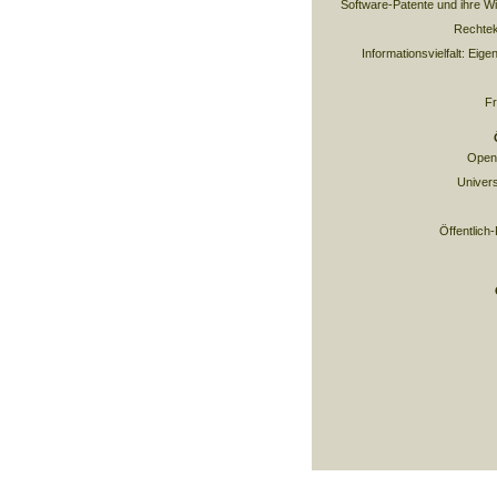
Software-Patente und ihre Wi
Rechtek
Informationsvielfalt: Eig
Fr
Open 
Univers
Öffentlich