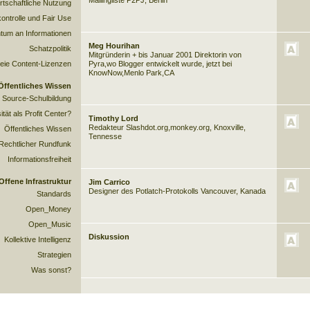
Mailingliste
P2PJ
, Berlin
rtschaftliche Nutzung
ontrolle und Fair Use
entum an Informationen
Meg Hourihan
Schatzpolitik
Mitgründerin + bis Januar 2001 Direktorin von
eie Content-Lizenzen
Pyra
,wo
Blogger
entwickelt wurde, jetzt bei
KnowNow
,Menlo Park,CA
Öffentliches Wissen
Source-Schulbildung
ität als Profit Center?
Timothy Lord
Redakteur
Slashdot.org
,
monkey.org
, Knoxville,
Öffentliches Wissen
Tennesse
-Rechtlicher Rundfunk
Informationsfreiheit
Offene Infrastruktur
Jim Carrico
Designer des
Potlatch-Protokolls
Vancouver, Kanada
Standards
Open_Money
Open_Music
Diskussion
Kollektive Intelligenz
Strategien
Was sonst?