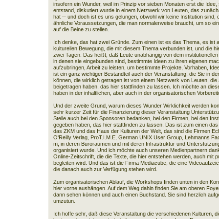
insofern ein Wunder, weil im Prinzip vor sieben Monaten erst die Idee, s
entstand, diskutiert wurde in einem Netzwerk von Leuten, das zunächs
hat -- und doch ist es uns gelungen, obwohl wir keine Institution sind
ähnliche Voraussetzungen, die man normalerweise braucht, um so eine
auf die Beine zu stellen.
Ich denke, das hat zwei Gründe. Zum einen ist es das Thema, es ist a
kulturellen Bewegung, die mit diesem Thema verbunden ist, und die h
zwei Tagen. Das heißt, daß Leute unabhängig von dem institutionell
in denen sie eingebunden sind, bestimmte Ideen zu ihren eigenen mach
aufzubringen, Arbeit zu leisten, um bestimmte Projekte, Vorhaben, Id
ist ein ganz wichtiger Bestandteil auch der Veranstaltung, die Sie in 
können, die wirklich getragen ist von einem Netzwerk von Leuten, die
beigetragen haben, das hier stattfinden zu lassen. Ich möchte an dieser
haben in der inhaltlichen, aber auch in der organisatorischen Vorbere
Und der zweite Grund, warum dieses Wunder Wirklichkeit werden konnt
sehr kurzer Zeit für die Finanzierung dieser Veranstaltung Unterstütz
Stelle auch bei den Sponsoren bedanken, bei den Firmen, bei den Institu
gegeben haben, das hier stattfinden zu lassen. Das ist zum einen das 
das ZKM und das Haus der Kulturen der Welt, das sind die Firmen Ech
O'Reilly Verlag, ProT.I.M.E, German UNIX User Group, Lehmanns Fac
m, in deren Büroräumen und mit deren Infrastruktur und Unterstützung
organisiert wurde. Und ich möchte auch unseren Medienpartnern danke
Online-Zeitschrift, die die Texte, die hier entstehen werden, auch mit 
begleiten wird. Und das ist die Firma Mediacube, die eine Videoaufzei
die danach auch zur Verfügung stehen wird.
Zum organisatorischen Ablauf, die Workshops finden unten in den Ko
hier vorne aushängen. Auf dem Weg dahin finden Sie am oberen Foyer 
dann sehen können und auch einen Buchstand. Sie sind herzlich aufge
umzutun.
Ich hoffe sehr, daß diese Veranstaltung die verschiedenen Kulturen,