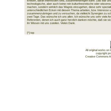
kreisen, daran interessiert sind, zusammenbringen kann. Das war unse
technologische, aber auch keine rein kulturtheoretische oder wissens
machen, sondern wirklich das Wagnis einzugehen, diese sehr spezialis
unterschiedlichen Ecken mit diesem Thema arbeiten, bzw. Interesse u
zusammenzubringen und zu versuchen, da vielleicht Synergien zu scha
zwei Tage. Das wünsche ich uns allen. Ich wünsche uns sehr viele Anr
Referenten, denen ich auch ganz herzlich danken möchte, daß sie sich
ihr Wissen mit uns zuteilen. Vielen Dank.
[^] top
All original works on
copyright pr
Creative Commons At