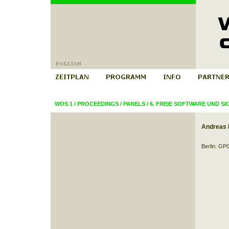
WOS 1
/
PROCEEDINGS
/
PANELS
/
6. FREIE SOFTWARE UND SI
Andreas
Berlin: G