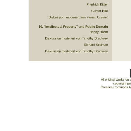
Friedrich Kittler
Gunter Hille
Diskussion: moderiert von Florian Cramer
10. "Intellectual Property" and Public Domain
Benny Härlin
Diskussion moderiert von Timothy Druckrey
Richard Stallman
Diskussion moderiert von Timothy Druckrey
All original works on
copyright pr
Creative Commons At