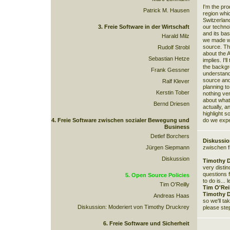
I'm the pr
Patrick M. Hausen
region whi
Switzerlan
3. Freie Software in der Wirtschaft
our techno
and its bas
Harald Milz
we made wi
source. The
Rudolf Strobl
about the 
Sebastian Hetze
implies. I'
the backgr
Frank Gessner
understand
source and
Ralf Klever
planning to
Kerstin Tober
nothing ver
about what
Bernd Driesen
actually, an
highlight 
4. Freie Software zwischen sozialer Bewegung und
do we expe
Business
Detlef Borchers
Diskussio
Jürgen Siepmann
zwischen f
Diskussion
Timothy D
very distin
questions f
5. Open Source Policies
to do is...
Tim O'Reilly
Tim O'Reil
Timothy D
Andreas Haas
so we'll ta
Diskussion: Moderiert von Timothy Druckrey
please step
6. Freie Software und Sicherheit