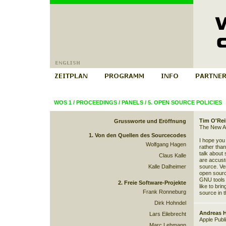
WOS 1
/
PROCEEDINGS
/
PANELS
/
5. OPEN SOURCE POLICIES
Tim O'Reil
Grussworte und Eröffnung
The New A
1. Von den Quellen des Sourcecodes
I hope you 
Wolfgang Hagen
rather tha
talk about 
Claus Kalle
are accust
Kalle Dalheimer
source. Ve
open source
GNU tools 
2. Freie Software-Projekte
like to bri
Frank Ronneburg
source in 
Dirk Hohndel
Andreas 
Lars Eilebrecht
Apple Publ
Marc Lehmann