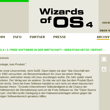
ELS
/
3. FREIE SOFTWARE IN DER WIRTSCHAFT
/
SEBASTIAN HETZE
/
REPORT
Schreck
ologie, kein Produkt."
 erste Linuxvertrieb, nicht SuSE. Dann haben sie aber "das Geschäft den
e 1992 versuchten, ein Benutzerhandbuch für Linux bei einem Verlag
wiesen, weil keiner etwas mit Linux anzufangen wußte. Ein Jahr später stand
rlisten. Der Verlag war ein anderer. So klar wie sich das bei dem Produkt Buch
arkt nichts. Denn bei freier Software handelt es sich nicht um einen klassischen
astian Hetze: "Gründet Unternehmen! Selbständigkeit ist die Chance der
äftsbereich die Dienstleistung rund um die Freie Software ist. Die "Open Source
n sein. Und Microsofts Darlegung in den Haloweenunterlagen wirken gegen die
igen Softwarebereich geradezu hilflos.