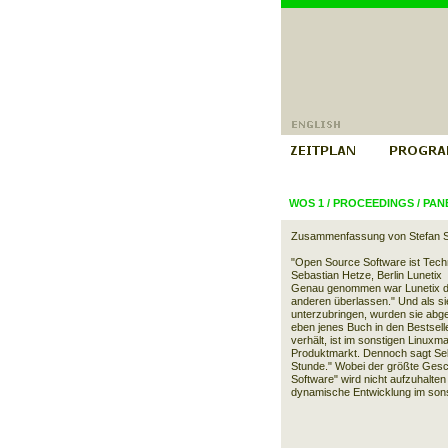
WOS 1
/
PROCEEDINGS
/
PAN
Zusammenfassung von Stefan 
"Open Source Software ist Techn
Sebastian Hetze, Berlin Lunetix
Genau genommen war Lunetix der
anderen überlassen." Und als si
unterzubringen, wurden sie abge
eben jenes Buch in den Bestselle
verhält, ist im sonstigen Linuxm
Produktmarkt. Dennoch sagt Seb
Stunde." Wobei der größte Gesch
Software" wird nicht aufzuhalte
dynamische Entwicklung im sonst