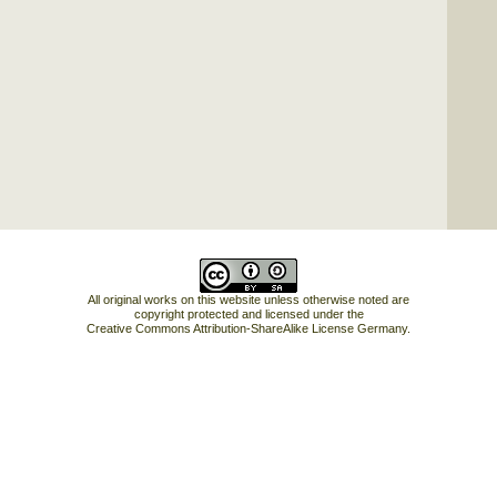
All original works on this website unless otherwise noted are
copyright protected and licensed under the
Creative Commons Attribution-ShareAlike License Germany
.