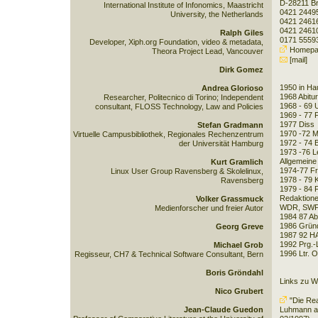
D-28211 B
International Institute of Infonomics, Maastricht
0421 2449
University, the Netherlands
0421 2461
0421 2461
Ralph Giles
0171 5559
Developer, Xiph.org Foundation, video & metadata,
Homepa
Theora Project Lead, Vancouver
[mail]
Dirk Gomez
1950 in Ha
Andrea Glorioso
1968 Abitur
Researcher, Politecnico di Torino; Independent
1968 - 69 
consultant, FLOSS Technology, Law and Policies
1969 - 77 
1977 Diss
Stefan Gradmann
1970 -72 M
Virtuelle Campusbibliothek, Regionales Rechenzentrum
1972 - 74 
der Universität Hamburg
1973 -76 Le
Allgemeine
Kurt Gramlich
1974-77 Fr
Linux User Group Ravensberg & Skolelinux,
1978 - 79 
Ravensberg
1979 - 84 F
Redaktion
Volker Grassmuck
WDR, SW
Medienforscher und freier Autor
1984 87 Abt
1986 Grün
Georg Greve
1987 92 HA
1992 Prg.-
Michael Grob
1996 Ltr. O
Regisseur, CH7 & Technical Software Consultant, Bern
Boris Gröndahl
Links zu W
Nico Grubert
"Die Rea
Jean-Claude Guedon
Luhmann auf