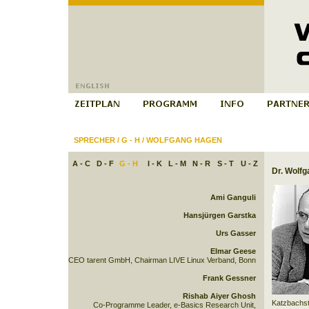
SPRECHER
/
G - H
/
WOLFGANG HAGEN
A - C
D - F
G - H
I - K
L - M
N - R
S - T
U - Z
Dr. Wolf
Ami Ganguli
Hansjürgen Garstka
Urs Gasser
Elmar Geese
CEO tarent GmbH, Chairman LIVE Linux Verband, Bonn
Frank Gessner
Rishab Aiyer Ghosh
Katzbachst
Co-Programme Leader, e-Basics Research Unit,