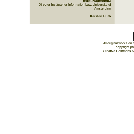
Bernt Hugenholtz
Director Institute for Information Law, University of
Amsterdam
Karsten Huth
All original works on
copyright pr
Creative Commons At