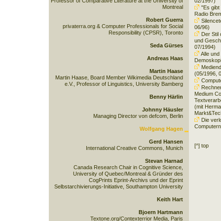
Professor of Comparative Literature at the University of
02/1997)
Montreal
"Es gibt 
Radio Breme
Robert Guerra
Silencet
privaterra.org & Computer Professionals for Social
06/96)
Responsibility (CPSR), Toronto
Der Stil
und Geschi
Seda Gürses
07/1994)
Alle und
Andreas Haas
Demoskop
Mediendi
Martin Haase
(05/1996, 
Martin Haase, Board Member Wikimedia Deutschland
Computer
e.V., Professor of Linguistics, University Bamberg
Rechner
Medium Com
Benny Härlin
Textverarb
(mit Herma
Johnny Häusler
Markt&Tech
Managing Director von defcom, Berlin
Die verl
Computern
Wolfgang Hagen
Gerd Hansen
[^] top
International Creative Commons, Munich
Stevan Harnad
Canada Research Chair in Cognitive Science,
University of Quebec/Montreal & Gründer des
CogPrints Eprint-Archivs und der Eprint
Selbstarchivierungs-Initiative, Southampton University
Keith Hart
Bjoern Hartmann
Textone.org/Contexterrior Media, Paris