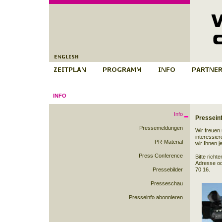
INFO
Info
Pressein
Pressemeldungen
Wir freuen
interessie
PR-Material
wir Ihnen j
Press Conference
Bitte richt
Adresse
od
Pressebilder
70 16.
Presseschau
Presseinfo abonnieren