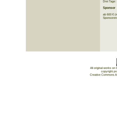
Drei Tage:
Sponsor
ab 600 € (
Sponsorens
All original works on
copyright pr
Creative Commons At