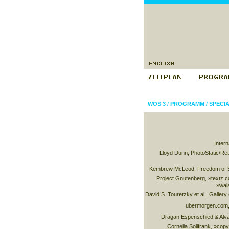
WOS 3
/
PROGRAMM
/
SPECI
Intern
Lloyd Dunn, PhotoStatic/Ret
Kembrew McLeod, Freedom of 
Project Gnutenberg, »textz.
»wal
David S. Touretzky et al., Galler
ubermorgen.com, 
Dragan Espenschied & Alvar
Cornelia Sollfrank, »copy