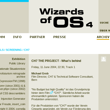
ALS
/
SCREENING
/
CH7
Exhibition
CH7 THE PROJECT - What's behind
Public Library
Friday, 11 June 2004, 22:30, Track 1
ationale Situationniste
rofuturism retrograde
Michael Grob
archive
Film Director, CH7 & Technical Software Consultant,
Bern
ExpressionTM (1998)
com« (since 2001) & &
ser.php« (since 2002)
"No Budget but high Quality" ist das Grundprinzip
hinter dem Film
"CH7"
. Sämtliche Arbeit wurde
y of CSS descramblers
ehrenamtlich geleistet. Sponsoren haben die
Injunction Generator
Produktion unterstützt.
 Freude, insert_coin
Für die Produktion von "CH7" wurde der Verein
right © 2004, cornelia
Cineartis gegründet, ein Verein zur Förderung des