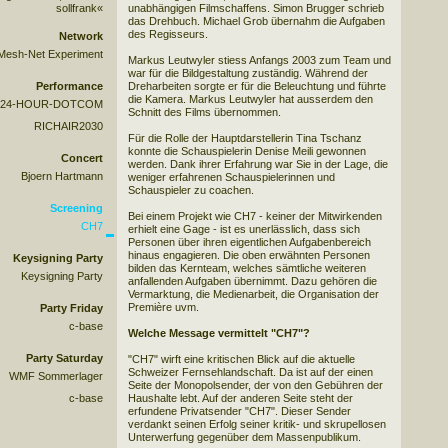
sollfrank«
unabhängigen Filmschaffens. Simon Brugger schrieb
das Drehbuch. Michael Grob übernahm die Aufgaben
des Regisseurs.
Network
Mesh-Net Experiment
Markus Leutwyler stiess Anfangs 2003 zum Team und
war für die Bildgestaltung zuständig. Während der
Performance
Dreharbeiten sorgte er für die Beleuchtung und führte
die Kamera. Markus Leutwyler hat ausserdem den
24-HOUR-DOTCOM
Schnitt des Films übernommen.
RICHAIR2030
Für die Rolle der Hauptdarstellerin Tina Tschanz
konnte die Schauspielerin Denise Meili gewonnen
Concert
werden. Dank ihrer Erfahrung war Sie in der Lage, die
Bjoern Hartmann
weniger erfahrenen Schauspielerinnen und
Schauspieler zu coachen.
Screening
Bei einem Projekt wie CH7 - keiner der Mitwirkenden
CH7
erhielt eine Gage - ist es unerlässlich, dass sich
Personen über ihren eigentlichen Aufgabenbereich
hinaus engagieren. Die oben erwähnten Personen
Keysigning Party
bilden das Kernteam, welches sämtliche weiteren
Keysigning Party
anfallenden Aufgaben übernimmt. Dazu gehören die
Vermarktung, die Medienarbeit, die Organisation der
Première uvm.
Party Friday
c-base
Welche Message vermittelt "CH7"?
Party Saturday
"CH7" wirft eine kritischen Blick auf die aktuelle
Schweizer Fernsehlandschaft. Da ist auf der einen
WMF Sommerlager
Seite der Monopolsender, der von den Gebühren der
c-base
Haushalte lebt. Auf der anderen Seite steht der
erfundene Privatsender "CH7". Dieser Sender
verdankt seinen Erfolg seiner kritik- und skrupellosen
Unterwerfung gegenüber dem Massenpublikum.