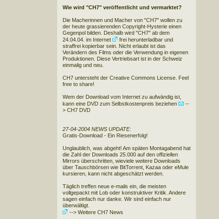
Wie wird "CH7" veröffentlicht und vermarktet?
Die Macherinnen und Macher von "CH7" wollen zu
der heute grassierenden Copyright-Hysterie einen
Gegenpol bilden. Deshalb wird "CH7" ab dem
24.04.04. im Internet
frei herunterladbar
und
straffrei kopierbar sein. Nicht erlaubt ist das
Verändern des Films oder die Verwendung in eigenen
Produktionen. Diese Vertriebsart ist in der Schweiz
einmalig und neu.
CH7 untersteht der Creative Commons License. Feel
free to share!
Wem der Download vom Internet zu aufwändig ist,
kann eine DVD zum Selbstkostenpreis beziehen
--
> CH7 DVD
27-04-2004 NEWS UPDATE:
Gratis-Download - Ein Riesenerfolg!
Unglaublich, was abgeht! Am späten Montagabend hat
die Zahl der Downloads 25.000 auf den offiziellen
Mirrors überschritten, wieviele weitere Downloads
über Tauschbörsen wie BitTorrent, Kazaa oder eMule
kursieren, kann nicht abgeschätzt werden.
Täglich treffen neue e-mails ein, die meisten
vollgepackt mit Lob oder konstruktiver Kritik. Andere
sagen einfach nur danke. Wir sind einfach nur
überwältigt.
--> Weitere CH7 News