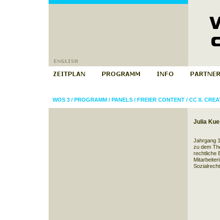
WOS 3
/
PROGRAMM
/
PANELS
/
FREIER CONTENT
/
CC II. CR
Julia Ku
Jahrgang 1
zu dem Th
rechtliche 
Mitarbeiter
Sozialrecht