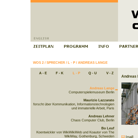
WOS 2
/
SPRECHER
/
L - P
/
ANDREAS LANGE
A - E
F - K
L - P
Q - U
V - Z
Andreas 
Andreas Lange
Computerspielemuseum Berlin
Maurizio Lazzarato
forscht über Kommunikation, Informationstechnologien
und immaterielle Arbeit, Paris
Andreas Lehner
Chaos Computer Club, Berlin
Bo Leuf
Koentwickler von WikiWikiWeb und Koautor von The
WikiWay, Gothenburg, Schweden
[mail]