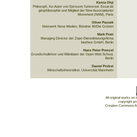
Kenta Ohji
Philosoph, Ko-Autor von Eprouver l'universel. Essai de
géophilosophie und Mitglied der New Associationist
Movement (NAM), Paris
Oliver Passek
Netzwerk Neue Medien, Bündnis 90/Die Grünen
Mark Pratt
Managing Director der Zope-Dienstleistungsfirma
beehive GmbH, Berlin
Hans Peter Prenzel
Grundschullehrer und Mitinitiator der Open Web School,
Berlin
Daniel Probst
Wirtschaftstheoretiker, Universität Mannheim
All original works on
copyright pr
Creative Commons At