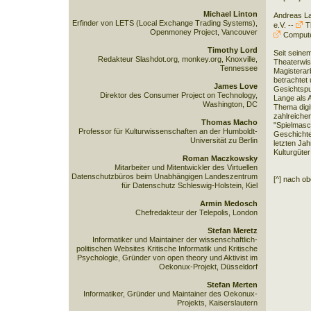
Michael Linton
Andreas La
Erfinder von LETS (Local Exchange Trading Systems),
e.V. --
Th
Openmoney Project, Vancouver
Compute
Timothy Lord
Seit seine
Redakteur Slashdot.org, monkey.org, Knoxville,
Theaterwiss
Tennessee
Magisterar
betrachtet
James Love
Gesichtspun
Direktor des Consumer Project on Technology,
Lange als 
Washington, DC
Thema digi
zahlreichen
Thomas Macho
"Spielmasc
Professor für Kulturwissenschaften an der Humboldt-
Geschichte
Universität zu Berlin
letzten Jah
Kulturgüte
Roman Maczkowsky
Mitarbeiter und Mitentwickler des Virtuellen
Datenschutzbüros beim Unabhängigen Landeszentrum
[^] nach o
für Datenschutz Schleswig-Holstein, Kiel
Armin Medosch
Chefredakteur der Telepolis, London
Stefan Meretz
Informatiker und Maintainer der wissenschaftlich-
politischen Websites Kritische Informatik und Kritische
Psychologie, Gründer von open theory und Aktivist im
Oekonux-Projekt, Düsseldorf
Stefan Merten
Informatiker, Gründer und Maintainer des Oekonux-
Projekts, Kaiserslautern