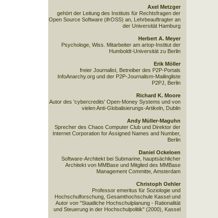
Axel Metzger
gehört der Leitung des Instituts für Rechtsfragen der
Open Source Software (ifrOSS) an, Lehrbeauftragter an
der Universität Hamburg
Herbert A. Meyer
Psychologe, Wiss. Mitarbeiter am artop-Institut der
Humboldt-Universität zu Berlin
Erik Möller
freier Journalist, Betreiber des P2P-Portals
InfoAnarchy.org und der P2P-Journalism-Mailingliste
P2PJ, Berlin
Richard K. Moore
Autor des 'cybercredits' Open-Money Systems und von
vielen Anti-Globalisierungs-Artikeln, Dublin
Andy Müller-Maguhn
Sprecher des Chaos Computer Club und Direktor der
Internet Corporation for Assigned Names and Number,
Berlin
Daniel Ockeloen
Software-Architekt bei Submarine, hauptsächlicher
Architekt von MMBase und Mitglied des MMBase
Management Committe, Amsterdam
Christoph Oehler
Professor emeritus für Soziologie und
Hochschulforschung, Gesamthochschule Kassel und
Autor von "Staatliche Hochschulplanung - Rationalität
und Steuerung in der Hochschulpolitik" (2000), Kassel