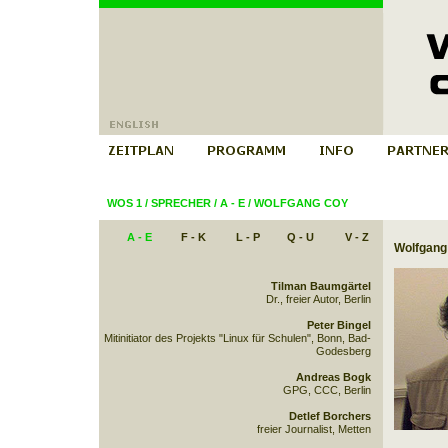
WOS 1
/
SPRECHER
/
A - E
/
WOLFGANG COY
A - E
F - K
L - P
Q - U
V - Z
Wolfgang
Tilman Baumgärtel
Dr., freier Autor, Berlin
Peter Bingel
Mitinitiator des Projekts "Linux für Schulen", Bonn, Bad-
Godesberg
Andreas Bogk
GPG, CCC, Berlin
Detlef Borchers
freier Journalist, Metten