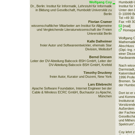
Wolfgang Coy
Humboldt-Un
Dr., Berlin: Institut für Informatik, Lehrstuhl für Informatik
Institut für
in Bildung und Gesellschaft, Humboldt Universität zu
Unter den 
Berlin
D-10099 Be
Tel +49 30
Florian Cramer
Fax +49 30
wissenschaftlicher Mitarbeiter am Institut für Allgemeine
[mail]
und Vergleichende Literaturwissenschaft der Freien
Homepa
Universität Berlin
Wolfgang Co
Kalle Dalheimer
Mathematik
freier Autor und Softwareentwickler, ehemals Star
Abschluss 
Division, Meilsdorf
(Dipl.-Ing.
einer Disse
Bernd Driesen
Hardwarete
Leiter der DV-Abteilung Babcock-BSH GmbH, Leiter der
DV-Abteilung Babcock-BSH GmbH, Krefeld
Nach wisse
Darmstadt,
Timothy Druckrey
Kaiserslau
freier Autor, Kurator und Dozent, New York
1996 Profes
Bremen. Sei
Lars Eilebrecht
der Humbold
Apache Software Foundation, Internet Engineer bei der
Cable & Wireless ECRC GmbH, Buchautor zu Apache,
Dort ist er
München
und Kommun
Institutsrat
Vorsitzend
Außerdem is
der Fachex
Gesellscha
und Mithera
Spektrum“.
Coy lehrt 