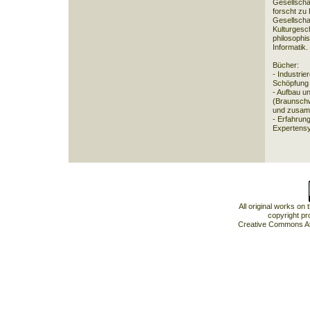
Gesellschaf
forscht zu 
Gesellschaf
Kulturgesch
philosophi
Informatik.
Bücher:
- Industrie
Schöpfung 
- Aufbau u
(Braunschw
und zusam
- Erfahrung
Expertensys
All original works on
copyright pr
Creative Commons At