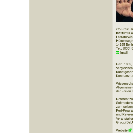
c/o Freie Un
Institut für
Literaturwi
Hüttenweg 
14195 Berli
Tel.: (030)
[mail]
Geb. 1969, 
Vergleichen
Kunstgeschi
Konstanz u
Wissenschaft
Allgemeine 
der Freien U
Referent zu
Softmoderne
zum selben 
Perl-Progr
und Referen
Veranstalt
Group
(BeL
Website