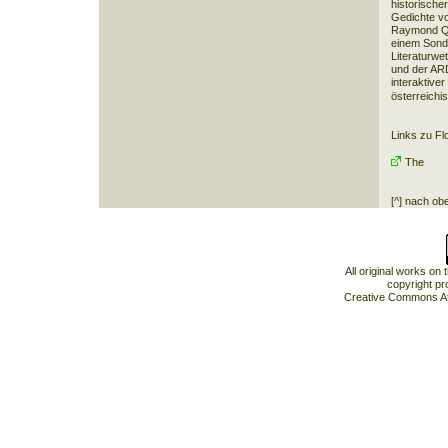
historische
Gedichte vo
Raymond Qu
einem Sonde
Literaturwe
und der AR
interaktive
österreich
Links zu Fl
The
[^] nach ob
All original works on
copyright pr
Creative Commons At