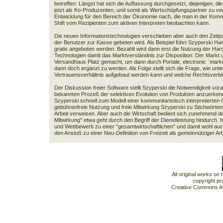
betreffen: Längst hat sich die Auffassung durchgesetzt, diejenigen, di
jetzt als Ko-Produzenten, und somit als Wertschöpfungspartner zu ver
Entwicklung für den Bereich der Ökonomie nach, die man in der Kommun
Shift vom Rezipienten zum aktiven Interpreten beobachten kann.
Die neuen Informationstechnologien verschieben aber auch den Zeit
der Benutzer zur Kasse gebeten wird. Als Beispiel führt Szyperski Ha
gratis angeboten werden. Bezahlt wird dann erst die Nutzung der Hard
Technologien damit das Marktverständnis zur Disposition: Der Markt u
Versandhaus Platz gemacht, um dann durch Portale, electronic ´marke
dann doch ergänzt zu werden. Als Folge stellt sich die Frage, wie unt
Vertrauensverhältnis aufgebaut werden kann und welche Rechtsverbin
Der Diskussion freier Software stellt Szyperski die Notwendigkeit vor
bekannten Prozeß der selektiven Evolution von Produkten anzuerkennen
Szyperski schnell zum Modell einer kommunitaristisch interpretierten G
gebührenfreie Nutzung und freie Mitwirkung Szyperski zu Stichwörtern,
Arbeit verweisen. Aber auch die Wirtschaft bedient sich zunehmend 
Mitwirkung" etwa geht durch den Begriff der Dienstleistung hindurch. 
und Wettbewerb zu einer "gesamtwirtschaftlichen" und damit wohl auc
den Anstoß zu einer Neu-Definition von Freizeit als gemeinnütziger Arb
All original works on
copyright pr
Creative Commons At