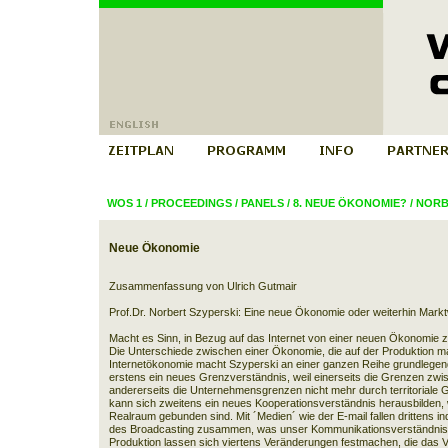
WOS 1
/
PROCEEDINGS
/
PANELS
/
8. NEUE ÖKONOMIE?
/
NORB
Neue Ökonomie
Zusammenfassung von Ulrich Gutmair
Prof.Dr. Norbert Szyperski: Eine neue Ökonomie oder weiterhin Markt
Macht es Sinn, in Bezug auf das Internet von einer neuen Ökonomie z
Die Unterschiede zwischen einer Ökonomie, die auf der Produktion mat
Internetökonomie macht Szyperski an einer ganzen Reihe grundlegend
erstens ein neues Grenzverständnis, weil einerseits die Grenzen zwi
andererseits die Unternehmensgrenzen nicht mehr durch territoriale G
kann sich zweitens ein neues Kooperationsverständnis herausbilden, 
Realraum gebunden sind. Mit ´Medien´ wie der E-mail fallen drittens 
des Broadcasting zusammen, was unser Kommunikationsverständnis b
Produktion lassen sich viertens Veränderungen festmachen, die das 