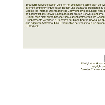
Bedauerlicherweise stehen Juristen mit solchen Ansätzen allein auf wei
Internetcommunity entwickelten Regeln und Standards inspirieren zu 
Modelle ins Internet. Das traditionelle Copyright etwa begünstigt nic
es begünstigt das Entwicklungsmodell der großen Softwarekonzerne
Qualität muß nicht durch Urheberrechte geschützt werden. Im Gegente
Urheberrechte verhindert." Die Werte der Open Source Bewegung aber
eine adäquate Antwort auf die Organisation der von mir aus so zu nen
(Lutterbeck)
All original works on
copyright pr
Creative Commons At