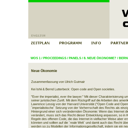
WOS 1
/
PROCEEDINGS
/
PANELS
/
8. NEUE ÖKONOMIE?
/
BERND
Neue Ökonomie
Zusammenfassung von Ulrich Gutmair
Kei Ishii & Bernd Lutterbeck: Open code and Open societies.
"Ever the imperialist, ever the lawyer." Mit dieser Charakterisierung
seiner juristischen Zunft. Mit dem Rückgriff auf die Arbeiten des ame
Lawrence Lessig von der Harvard Universität ("Open Code and Open Soc
´imperialistische´ Setzung von der Vorherrschaft des Rechts als einz
Hintergrund einer sich verändernden Ökonomie: Wenn das Internet die
verändert, muss sich das Recht dieser Entwicklung anpassen, so in K
Regeln des offenen Code, die das Internet in vielfacher Weise aber er
könnten und sollten auf die ´reale Welt´ und damit auch das Recht ü
werden so zu Modellen der Informationsgesellschaft, indem sie ein n