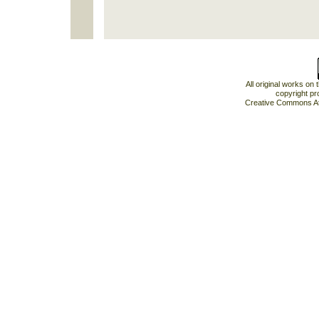
All original works on
copyright pr
Creative Commons At