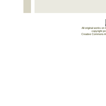
All original works on
copyright pr
Creative Commons At