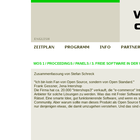
WOS 1
/
PROCEEDINGS
/
PANELS
/
3. FREIE SOFTWARE IN DER
Zusammenfassung von Stefan Schreck
"Ich bin kein Fan von Open Source, sondern von Open Standard."
Frank Gessner, Jena Intershop
Die Firma hat ca. 20.000 "Intershops3" verkauft, die "e-commerce" Int
Anbieter für solche Lösungen zu werden. Was das mit Freier Software zu
Rätsel. Eine smarte Idee, gut funktionierende Software, und wenn es
Communitiy. Aber warum sollte man dieses Produkt als Open Source 
nur denjenigen etwas, die damit umzugehen verstehen. Und das sind 