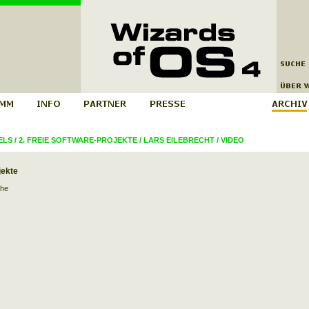
ELS
/
2. FREIE SOFTWARE-PROJEKTE
/
LARS EILEBRECHT
/
VIDEO
jekte
che