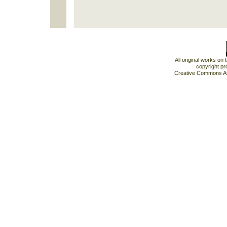
All original works on
copyright pr
Creative Commons At