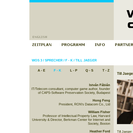
WOS 3
/
SPRECHER
/
F - K
/
TILL JAEGER
A - E
F - K
L - P
Q - S
T - Z
Till Jaege
István Fábián
IT/Telecom consultant, computer game author, founder
of CAPS-Software Preservation Society, Budapest
Hong Feng
President, RON's Datacom Co., Ltd
William Fisher
Professor of Intellectual Property Law, Harvard
University & Director, Berkman Center for Internet and
Society, Boston
Heather Ford
Till Jaeger