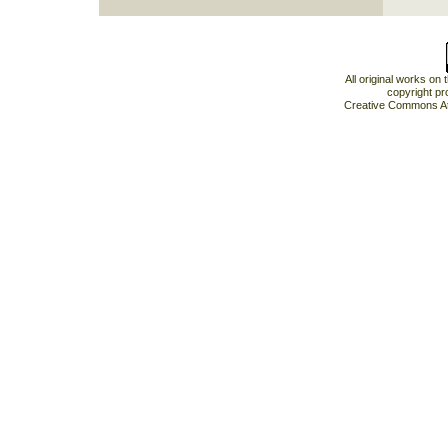
All original works on
copyright pr
Creative Commons At