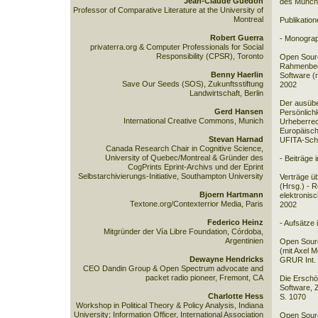
Jean-Claude Guedon
des Münch
Professor of Comparative Literature at the University of
Montreal
Publikation
Robert Guerra
- Monograp
privaterra.org & Computer Professionals for Social
Responsibility (CPSR), Toronto
Open Sourc
Rahmenbed
Benny Haerlin
Software (
Save Our Seeds (SOS), Zukunftsstiftung
2002
Landwirtschaft, Berlin
Der ausübe
Gerd Hansen
Persönlich
International Creative Commons, Munich
Urheberrec
Europäisch
Stevan Harnad
UFITA-Schr
Canada Research Chair in Cognitive Science,
University of Quebec/Montreal & Gründer des
- Beiträge
CogPrints Eprint-Archivs und der Eprint
Selbstarchivierungs-Initiative, Southampton University
Verträge ü
(Hrsg.) - R
Bjoern Hartmann
elektronis
Textone.org/Contexterrior Media, Paris
2002
Federico Heinz
- Aufsätze 
Mitgründer der Vía Libre Foundation, Córdoba,
Argentinien
Open Sourc
(mit Axel M
Dewayne Hendricks
GRUR Int. 
CEO Dandin Group & Open Spectrum advocate and
packet radio pioneer, Fremont, CA
Die Erschö
Software, 
Charlotte Hess
S. 1070
Workshop in Political Theory & Policy Analysis, Indiana
University; Information Officer, International Association
Open Sour