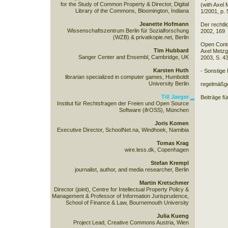
for the Study of Common Property & Director, Digital
(with Axel 
Library of the Commons, Bloomington, Indiana
1/2001, p. 
Jeanette Hofmann
Der rechtli
Wissenschaftszentrum Berlin für Sozialforschung
2002, 169
(WZB) & privatkopie.net, Berlin
Open Conte
Tim Hubbard
Axel Metz
Sanger Center and Ensembl, Cambridge, UK
2003, S. 4
Karsten Huth
- Sonstige 
librarian specialized in computer games, Humboldt
University Berlin
regelmäßg
Till Jaeger
Beiträge f
Institut für Rechtsfragen der Freien und Open Source
Software (ifrOSS), München
Joris Komen
Executive Director, SchoolNet.na, Windhoek, Namibia
Tomas Krag
wire.less.dk, Copenhagen
Stefan Krempl
journalist, author, and media researcher, Berlin
Martin Kretschmer
Director (joint), Centre for Intellectual Property Policy &
Management & Professor of Information Jurisprudence,
School of Finance & Law, Bournemouth University
Julia Kueng
Project Lead, Creative Commons Austria, Wien