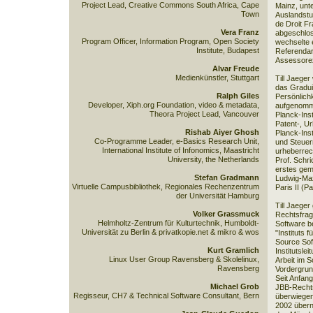
Project Lead, Creative Commons South Africa, Cape
Mainz, unt
Town
Auslandstu
de Droit Fr
Vera Franz
abgeschlo
Program Officer, Information Program, Open Society
wechselte 
Institute, Budapest
Referendar
Assessorex
Alvar Freude
Medienkünstler, Stuttgart
Till Jaeger
das Gradui
Ralph Giles
Persönlich
Developer, Xiph.org Foundation, video & metadata,
aufgenomme
Theora Project Lead, Vancouver
Planck-Inst
Patent-, U
Rishab Aiyer Ghosh
Planck-Inst
Co-Programme Leader, e-Basics Research Unit,
und Steuer
International Institute of Infonomics, Maastricht
urheberrec
University, the Netherlands
Prof. Schri
erstes gem
Stefan Gradmann
Ludwig-Maxi
Virtuelle Campusbibliothek, Regionales Rechenzentrum
Paris II (
der Universität Hamburg
Till Jaeger
Volker Grassmuck
Rechtsfrag
Helmholtz-Zentrum für Kulturtechnik, Humboldt-
Software be
Universität zu Berlin & privatkopie.net & mikro & wos
"Instituts 
Source Sof
Kurt Gramlich
Institutsle
Linux User Group Ravensberg & Skolelinux,
Arbeit im 
Ravensberg
Vordergrun
Seit Anfang
Michael Grob
JBB-Rechts
Regisseur, CH7 & Technical Software Consultant, Bern
überwiegend
2002 übern