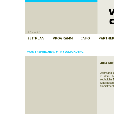
WOS 3
/
SPRECHER
/
F - K
/
JULIA KUENG
Julia Ku
Jahrgang 1
zu dem Th
rechtliche 
Mitarbeiter
Sozialrecht