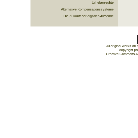
Urheberrechte
Alternative Kompensationssysteme
Die Zukunft der digitalen Allmende
All original works on
copyright pr
Creative Commons At