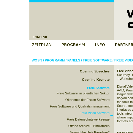
WOS 3
/
PROGRAMM
/
PANELS
/
FREIE SOFTWARE
/
FREIE VID
Free Vide
Opening Speeches
Saturday, 
+
Worksho
Opening Keynote
Digital Vid
Freie Software
AVID, Prem
Freie Software im öffentlichen Sektor
league will
do you conv
Ökonomie der Freien Software
the tools 
Source too
Freie Software und Qualitätsmanagement
interfaces
Freie Video Software
tools integ
where impo
Freie Datenschutzwerkzeuge
formats ar
Offene Archive I. Emulatoren
Beyond the Unix Paradigm?