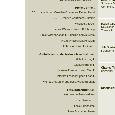
Mod: Fran
Software De
Communica
Freier Content
CC I. Launch von Creative Commons Deutschland
CC II. Creative Commons Summit
Wikipedia & Co.
Ralph Gil
Developer,
Freie Wissenschaft I. Publishing
Theora Pro
Freie Wissenschaft II. Funding and Activism
Art as Anticopright Activism
Offene Archive II. Games
Jah Shaka
Founder of
Globalisierung der freien Wissenkulturen
Globalisierung I.
Globalisierung II.
Charles Y
Internet Freedom goes East I.
developer, 
Internet Freedom goes East II.
WSIS: Globalisierung der Zivilgesellschaft
Discussio
Freie Infrastrukturen
Keynote on Peer-to-Peer
Freie Standards
Freie Funknetze
Freie Suchmaschinen