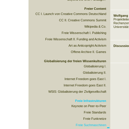
Freier Content
CC I. Launch von Creative Commons Deutschland
Wolfgang
Projektlei
CC II. Creative Commons Summit
Rechenzen
Wikipedia & Co.
Universitä
Freie Wissenschaft I. Publishing
Freie Wissenschaft II. Funding and Activism
Art as Anticopright Activism
Discussio
Offene Archive II. Games
Globalisierung der freien Wissenkulturen
Globalisierung I.
Globalisierung II.
Internet Freedom goes East I.
Internet Freedom goes East II.
WSIS: Globalisierung der Zivilgesellschaft
Freie Infrastrukturen
Keynote on Peer-to-Peer
Freie Standards
Freie Funknetze
Freie Suchmaschinen