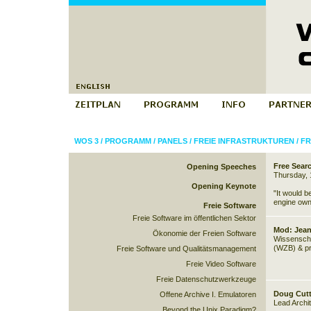
WOS 3
/
PROGRAMM
/
PANELS
/
FREIE INFRASTRUKTUREN
/
FR
Free Sear
Opening Speeches
Thursday, 
Opening Keynote
"It would b
engine own
Freie Software
Freie Software im öffentlichen Sektor
Mod: Jean
Ökonomie der Freien Software
Wissenscha
(WZB) & pri
Freie Software und Qualitätsmanagement
Freie Video Software
Freie Datenschutzwerkzeuge
Doug Cutt
Offene Archive I. Emulatoren
Lead Archi
Beyond the Unix Paradigm?