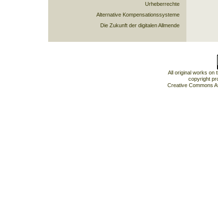
Urheberrechte
Alternative Kompensationssysteme
Die Zukunft der digitalen Allmende
All original works on
copyright pr
Creative Commons At