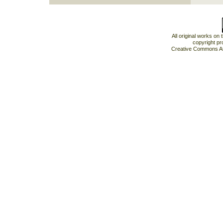
All original works on
copyright pr
Creative Commons At