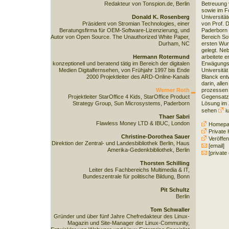
Redakteur von Tonspion.de, Berlin
Betreuung 
sowie im F
Donald K. Rosenberg
Universität
Präsident von Stromian Technologies, einer
von Prof. D
Beratungsfirma für OEM-Software-Lizenzierung, und
Paderborn a
Autor von Open Source. The Unauthorized White Paper,
Bereich So
Durham, NC
ersten Wurz
gelegt. Ne
Hermann Rotermund
arbeitete 
konzeptionell und beratend tätig im Bereich der digitalen
Erwägungsku
Medien Digitalfernsehen, von Frühjahr 1997 bis Ende
Universitä
2000 Projektleiter des ARD-Online-Kanals
Blanck ent
darin, alle
Werner Roth
prozessen 
Projektleiter StarOffice 4 Kids, StarOffice Product
Gegensatz 
Strategy Group, Sun Microsystems, Paderborn
Lösung im
sehen
i
Thaer Sabri
Flawless Money LTD & IBUC, London
Homepa
Private
Christine-Dorothea Sauer
Veröffen
Direktion der Zentral- und Landesbibliothek Berlin, Haus
[email]
Amerika-Gedenkbibliothek, Berlin
[private 
Thorsten Schilling
Leiter des Fachbereichs Multimedia & IT,
Bundeszentrale für politische Bildung, Bonn
Pit Schultz
Berlin
Tom Schwaller
Gründer und über fünf Jahre Chefredakteur des Linux-
Magazin und Site-Manager der Linux-Community,