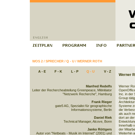
WOS 2
/
SPRECHER
/
Q - U
/
WERNER ROTH
A - E
F - K
L - P
Q - U
V - Z
Werner R
Manfred Redelfs
Werner Roth
Leiter der Rechercheabteilung Greenpeace, Mitinitiator
OpenOffice
"Netzwerk Recherche", Hamburg
Inc. in der
Group tätig
Frank Rieger
Architektu
gate5 AG, Spezialist für geographische
Systeme zu 
Informationssysteme, Berlin
die Verbes
als auch ne
Daniel Riek
dort an der
Technical Manager, Alcove, Bonn
Entwicklun
Innerhalb 
Janko Röttgers
der Mitarbe
Autor von "Netbeats - Musik im Internet" (2001) und
Weiterhin a