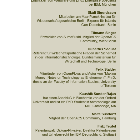
Entwickler von Webware und Linux Enterprise Specialist
bei IBM, München
Skúli Sigurdsson
Mitarbeiter am Max-Planck-Institut für
Wissenschaftsgeschichte Berlin, Experte für Islands
Gen-Datenbank, Berlin
Tilmann Singer
Entwickler von SumoSushi, Mitglied der OpenACS
Community, Wien/Berlin
Hubertus Soquat
Referent für wirtschaftspolitische Fragen der Sicherheit
in der Informationstechnologie, Bundesministerium für
Wirtschaft und Technologie, Berlin
Felix Stalder
Mitgründer von OpenFlows und Autor von "Making
Money: Notes on Technology as Environment", Ph.D.
thesis an der Faculty of Information Studies, University
of Toronto
Kaushik Sunder Rajan
hat einen Abschluß in Biochemie von der Oxford
Universität und ist ein PhD-Student in Anthropologie am
MIT, Cambridge, MA
Malte Susdorff
Mitglied der OpenACS Community, Hamburg
Fritz Teufel
Patentanwalt, Diplom-Physiker, Direktor Patentwesen
und Urheberrecht bei IBM Deutschland, Stuttgart