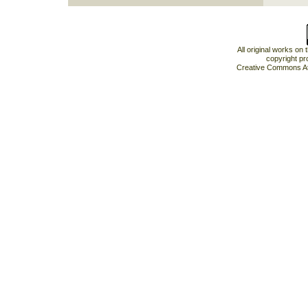
All original works on
copyright pr
Creative Commons At