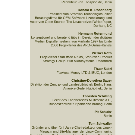
Redakteur von Tonspion.de, Berlin
Donald K. Rosenberg
Präsident von Stromian Technologies, einer
Beratungsfirma für OEM-Software-Lizenzierung, und
Autor von Open Source. The Unauthorized White Paper,
Durham, NC
Hermann Rotermund
konzeptionell und beratend tätig im Bereich der digitalen
Medien Digitalfernsehen, von Frühjahr 1997 bis Ende
2000 Projektleiter des ARD-Online-Kanals
Werner Roth
Projektleiter StarOffice 4 Kids, StarOffice Product
Strategy Group, Sun Microsystems, Paderborn
Thaer Sabri
Flawless Money LTD & IBUC, London
Christine-Dorothea Sauer
Direktion der Zentral- und Landesbibliothek Berlin, Haus
Amerika-Gedenkbibliothek, Berlin
Thorsten Schilling
Leiter des Fachbereichs Multimedia & IT,
Bundeszentrale für politische Bildung, Bonn
Pit Schultz
Berlin
Tom Schwaller
Gründer und über fünf Jahre Chefredakteur des Linux-
Magazin und Site-Manager der Linux-Community,