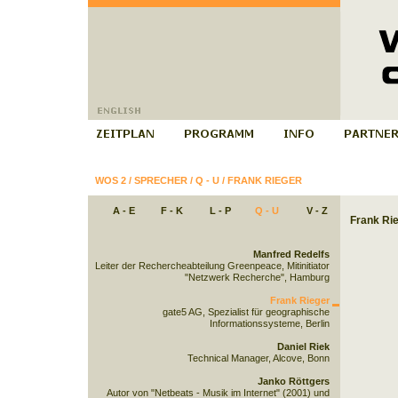
WOS 2
/
SPRECHER
/
Q - U
/
FRANK RIEGER
A - E
F - K
L - P
Q - U
V - Z
Frank Ri
Manfred Redelfs
Leiter der Rechercheabteilung Greenpeace, Mitinitiator
"Netzwerk Recherche", Hamburg
Frank Rieger
gate5 AG, Spezialist für geographische
Informationssysteme, Berlin
Daniel Riek
Technical Manager, Alcove, Bonn
Janko Röttgers
Autor von "Netbeats - Musik im Internet" (2001) und