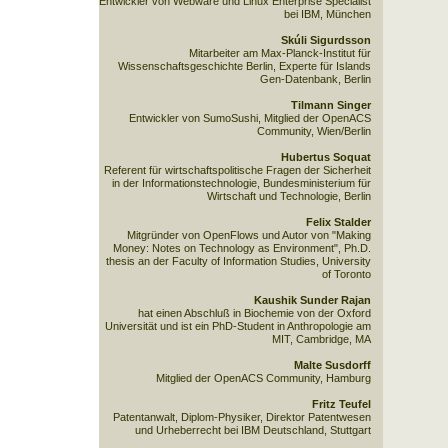
Entwickler von Webware und Linux Enterprise Specialist
bei IBM, München
Skúli Sigurdsson
Mitarbeiter am Max-Planck-Institut für
Wissenschaftsgeschichte Berlin, Experte für Islands
Gen-Datenbank, Berlin
Tilmann Singer
Entwickler von SumoSushi, Mitglied der OpenACS
Community, Wien/Berlin
Hubertus Soquat
Referent für wirtschaftspolitische Fragen der Sicherheit
in der Informationstechnologie, Bundesministerium für
Wirtschaft und Technologie, Berlin
Felix Stalder
Mitgründer von OpenFlows und Autor von "Making
Money: Notes on Technology as Environment", Ph.D.
thesis an der Faculty of Information Studies, University
of Toronto
Kaushik Sunder Rajan
hat einen Abschluß in Biochemie von der Oxford
Universität und ist ein PhD-Student in Anthropologie am
MIT, Cambridge, MA
Malte Susdorff
Mitglied der OpenACS Community, Hamburg
Fritz Teufel
Patentanwalt, Diplom-Physiker, Direktor Patentwesen
und Urheberrecht bei IBM Deutschland, Stuttgart