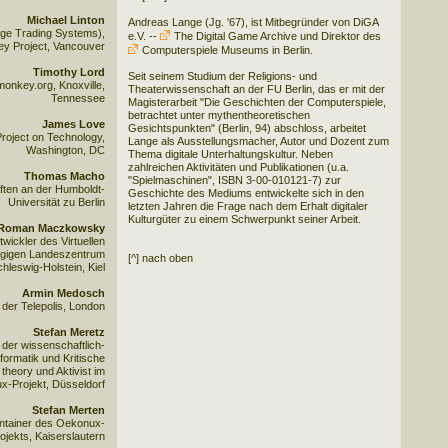
Michael Linton
Andreas Lange (Jg. '67), ist Mitbegründer von DiGA
ge Trading Systems),
e.V. --
The Digital Game Archive
und Direktor des
 Project, Vancouver
Computerspiele Museums
in Berlin.
Timothy Lord
Seit seinem Studium der Religions- und
onkey.org, Knoxville,
Theaterwissenschaft an der FU Berlin, das er mit der
Tennessee
Magisterarbeit "Die Geschichten der Computerspiele,
betrachtet unter mythentheoretischen
James Love
Gesichtspunkten" (Berlin, 94) abschloss, arbeitet
roject on Technology,
Lange als Ausstellungsmacher, Autor und Dozent zum
Washington, DC
Thema digitale Unterhaltungskultur. Neben
zahlreichen Aktivitäten und Publikationen (u.a.
Thomas Macho
"Spielmaschinen", ISBN 3-00-010121-7) zur
ften an der Humboldt-
Geschichte des Mediums entwickelte sich in den
Universität zu Berlin
letzten Jahren die Frage nach dem Erhalt digitaler
Kulturgüter zu einem Schwerpunkt seiner Arbeit.
Roman Maczkowsky
twickler des Virtuellen
gigen Landeszentrum
[^] nach oben
hleswig-Holstein, Kiel
Armin Medosch
der Telepolis, London
Stefan Meretz
 der wissenschaftlich-
nformatik und Kritische
heory und Aktivist im
-Projekt, Düsseldorf
Stefan Merten
intainer des Oekonux-
ojekts, Kaiserslautern