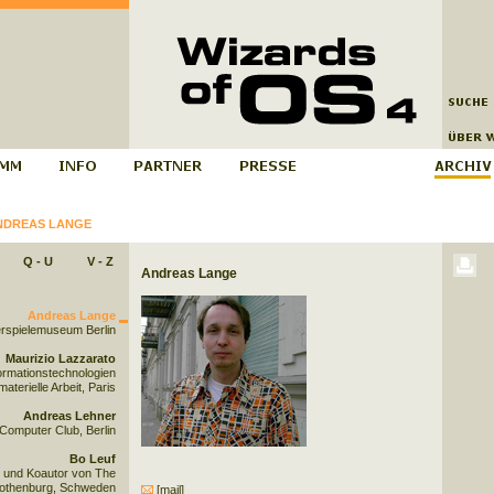
NDREAS LANGE
Q - U
V - Z
Andreas Lange
Andreas Lange
rspielemuseum Berlin
Maurizio Lazzarato
ormationstechnologien
aterielle Arbeit, Paris
Andreas Lehner
Computer Club, Berlin
Bo Leuf
 und Koautor von The
othenburg, Schweden
[mail]