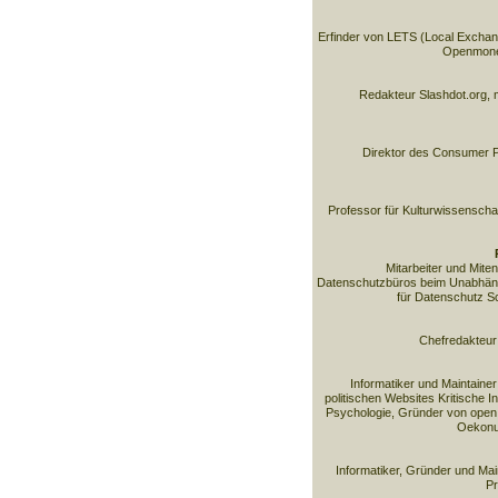
Erfinder von LETS (Local Exchan
Openmoney
Redakteur Slashdot.org, m
Direktor des Consumer P
Professor für Kulturwissenscha
Mitarbeiter und Miten
Datenschutzbüros beim Unabhän
für Datenschutz Sc
Chefredakteur 
Informatiker und Maintainer
politischen Websites Kritische I
Psychologie, Gründer von open t
Oekonux
Informatiker, Gründer und Ma
Pr