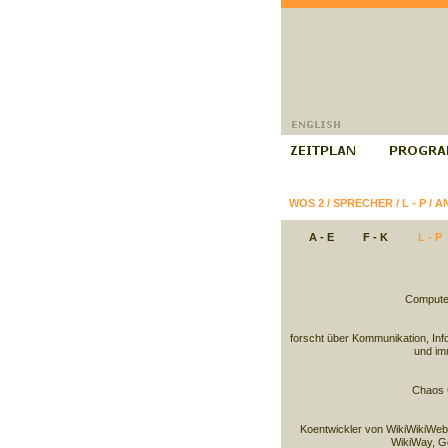
WOS 2
/
SPRECHER
/
L - P
/
A
A - E
F - K
L - P
Compute
forscht über Kommunikation, Inf
und imm
Chaos 
Koentwickler von WikiWikiWeb
WikiWay, G