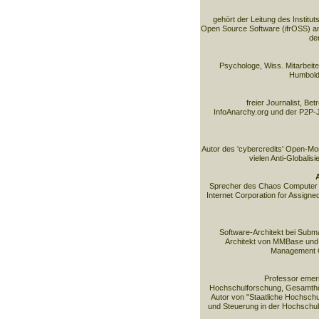
gehört der Leitung des Institut
Open Source Software (ifrOSS) an
de
Psychologe, Wiss. Mitarbeiter
Humboldt
freier Journalist, Be
InfoAnarchy.org und der P2P-J
Autor des 'cybercredits' Open-M
vielen Anti-Globalisi
Sprecher des Chaos Computer C
Internet Corporation for Assig
Software-Architekt bei Subma
Architekt von MMBase und
Management 
Professor emeri
Hochschulforschung, Gesamtho
Autor von "Staatliche Hochschul
und Steuerung in der Hochschulp