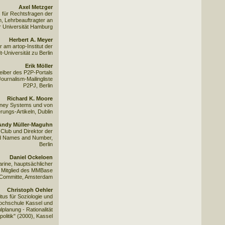
Axel Metzger
s für Rechtsfragen der
, Lehrbeauftragter an
r Universität Hamburg
Herbert A. Meyer
 am artop-Institut der
-Universität zu Berlin
Erik Möller
treiber des P2P-Portals
ournalism-Mailingliste
P2PJ, Berlin
Richard K. Moore
oney Systems und von
erungs-Artikeln, Dublin
Andy Müller-Maguhn
lub und Direktor der
ned Names and Number,
Berlin
Daniel Ockeloen
rine, hauptsächlicher
 Mitglied des MMBase
Committe, Amsterdam
Christoph Oehler
tus für Soziologie und
chschule Kassel und
planung - Rationalität
olitik" (2000), Kassel