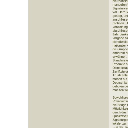
die rechtli
manuellen 
Signaturver
vor. Herr S
gesagt, un
anschliesse
rechnen. D
Verwaltung
abschliess
Jahr denke
Vorgabe hin
die teilwei
nationaler 
die Gruppe
anderem au
erwähnen, 
Standarisie
Produkte s
Dienstleist
Zertifizier
Trustcente
stehen auf 
Deutschlan
geboten der
müssen wir
Sowohl prop
Privatwirts
die Bridge 
Möglichkei
durch das 
Qualitätsst
Signaturge
lokale, zur
-- in der T