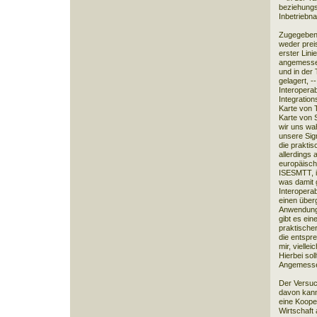
beziehungs
Inbetriebn
Zugegeben
weder prei
erster Lini
angemessene
und in der 
gelagert, --
Interoperab
Integration
Karte von 
Karte von 
wir uns wa
unsere Sig
die prakti
allerdings 
europäische
ISESMTT, i
was damit g
Interoperab
einen über
Anwendunge
gibt es ein
praktischer
die entspr
mir, viellei
Hierbei sol
Angemessen
Der Versuch
davon kann
eine Kooper
Wirtschaft 