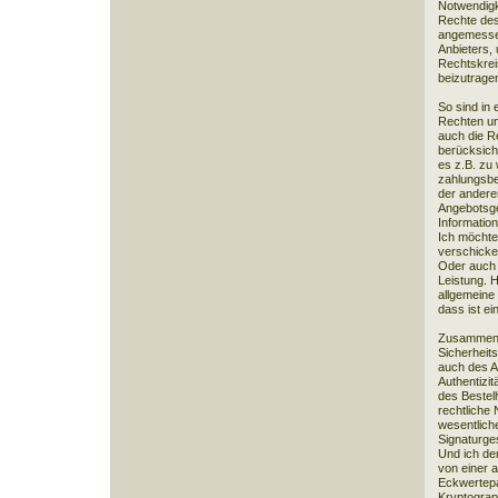
Notwendigk
Rechte des
angemessen
Anbieters, 
Rechtskrei
beizutrage
So sind i
Rechten un
auch die R
berücksicht
es z.B. zu
zahlungsber
der anderen
Angebotsgeb
Informatio
Ich möchte
verschicke
Oder auch 
Leistung. 
allgemeine
dass ist ei
Zusammeng
Sicherheits
auch des A
Authentizit
des Bestell
rechtliche 
wesentlich
Signaturges
Und ich de
von einer 
Eckwertepa
Kryptograp