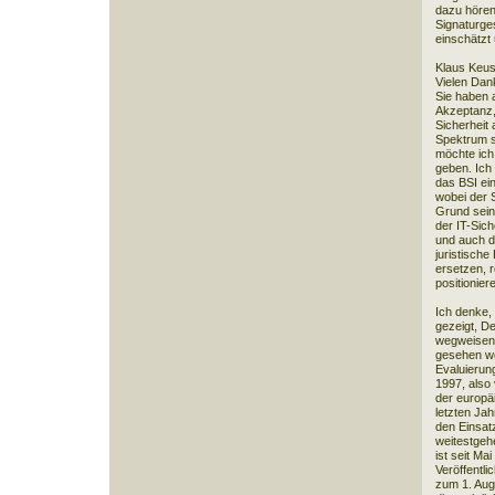
dazu hören,
Signaturge
einschätzt 
Klaus Keus
Vielen Dan
Sie haben 
Akzeptanz,
Sicherheit 
Spektrum s
möchte ich 
geben. Ich 
das BSI ei
wobei der 
Grund sein
der IT-Sich
und auch d
juristische
ersetzen, r
positionier
Ich denke,
gezeigt, De
wegweisend
gesehen we
Evaluierun
1997, also 
der europä
letzten Jah
den Einsat
weitestgeh
ist seit Mai
Veröffentl
zum 1. Augu