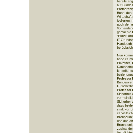
bereits ang
auf Bundes
Partnershi
Bund, den
Wirtschaft 
isolierten,
auch den m
Vorhandene,
gemachte E
"Bund Onlin
IT-Grunds
Handbuch d
berücksich
Nun komme
habe es ma
Privatheit,
Datenschut
Ich möchte
beziehungs
Professor 
Bundesverf
IT-Sicherh
Professor 
Sicherheit
vermeintlic
Sicherheit
dass beide
sind. Für d
es vielleic
Brennpunkte
und das and
Brennpunkt
zueinander
Verpflicht