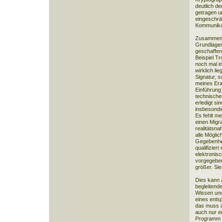
deutlich de
getragen u
eingeschrän
Kommunika
Zusammenfa
Grundlagen 
geschaffen
Beispiel Tr
noch mal i
wirklich lie
Signatur, 
meines Era
Einführung
technisch
erledigt si
insbesonde
Es fehlt me
einen Migra
realitätsn
alle Möglic
Gegebenhei
qualifiziert
elektronisc
vorgegeben 
größer. Sie
Dies kann a
begleiten
Wissen und
eines ents
das muss a
auch nur er
Programm w