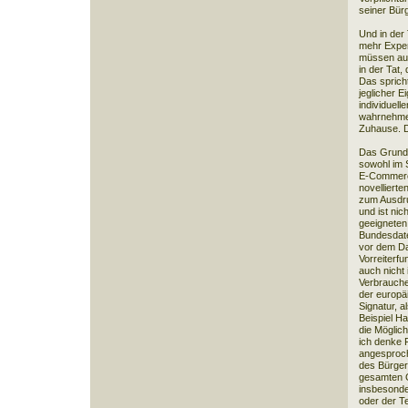
seiner Bürg
Und in der 
mehr Expert
müssen auc
in der Tat,
Das spricht
jeglicher E
individuell
wahrnehmen
Zuhause. Da
Das Grundr
sowohl im 
E-Commerc
novelliert
zum Ausdru
und ist nic
geeignete
Bundesdate
vor dem Da
Vorreiterfu
auch nicht
Verbrauche
der europäi
Signatur, 
Beispiel H
die Möglic
ich denke 
angesproch
des Bürger
gesamten G
insbesond
oder der T