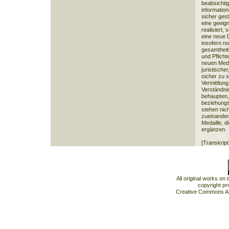
beabsichti
information
sicher gest
eine geeig
realisiert,
eine neue De
insofern n
gesamtheit
und Pflichte
neuen Medi
juristische
sicher zu s
Vermittlun
Verständni
behaupten, 
beziehungs
stehen nic
zueinander,
Medaille, 
ergänzen.
[Transkript
All original works on
copyright pr
Creative Commons At