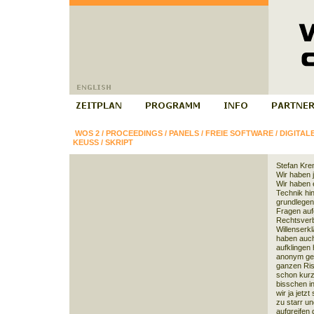
WOS 2
/
PROCEEDINGS
/
PANELS
/
FREIE SOFTWARE
/
DIGITAL
KEUSS
/
SKRIPT
Stefan Kre
Wir haben 
Wir haben 
Technik hin
grundlegen
Fragen auf
Rechtsverbi
Willenserkl
haben auch
aufklingen
anonym geh
ganzen Ris
schon kurz 
bisschen i
wir ja jetz
zu starr un
aufgreifen 