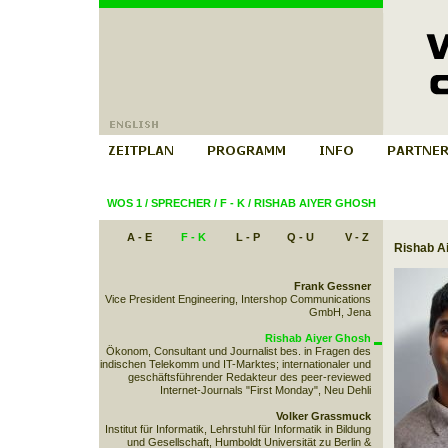
WOS 1
/
SPRECHER
/
F - K
/
RISHAB AIYER GHOSH
A - E
F - K
L - P
Q - U
V - Z
Rishab A
Frank Gessner
Vice President Engineering, Intershop Communications
GmbH, Jena
Rishab Aiyer Ghosh
Ökonom, Consultant und Journalist bes. in Fragen des
indischen Telekomm und IT-Marktes; internationaler und
geschäftsführender Redakteur des peer-reviewed
Internet-Journals "First Monday", Neu Dehli
Volker Grassmuck
Institut für Informatik, Lehrstuhl für Informatik in Bildung
und Gesellschaft, Humboldt Universität zu Berlin &