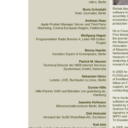
mikro, Berlin
Rishab Aiye
Boris Gröndahl
software in
freier Journalist, Berlin
assembly to
economics o
Andreas Haas
production
Apple Produkt Manager Server und Third Party
Marketing, Central European Region, Feldkirchen
He is Found
First Mond
Wolfgang Hagen
line journa
Programmleiter Radio Bremen 4, Leiter RB-Online-
the Maastr
Projekt
Innovation
of Maastric
Benny Haerlin
Netherlands
Genetics Expert of Greenpeace, Berlin
measure co
analysing 
Patrick M. Hausen
research t
Technical Director der WEB Internet Services
Systemhaus GmbH, Karlsruhe
In 2000 he
FLOSS proj
Sebastian Hetze
of free/lib
Lunetix, LIVE, Buchautor zu Linux, Berlin
follow-on 
support; a
Gunter Hille
conducting
Hille+Partner GbR und Betreiber von gutenberg.de,
Hamburg
He is invol
software a
Jeanette Hofmann
funded by 
Wissenschaftszentrum Berlin, Berlin
Science Fou
signatory t
Dirk Hohndel
WIPO and in
Vorstand der SuSE Rhein/Main AG, Eschborn
To Knowled
Keii Ishii
In 2005, h