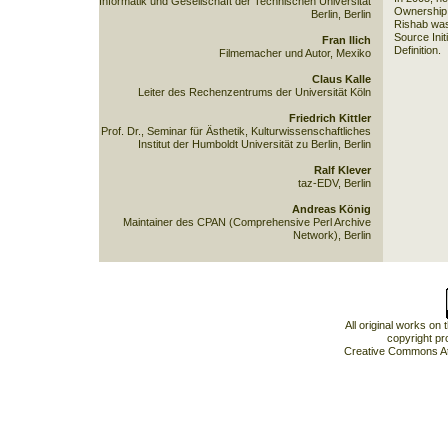
Informatik und Gesellschaft der Technischen Universität
Ownership 
Berlin, Berlin
Rishab was
Source Init
Fran Ilich
Definition.
Filmemacher und Autor, Mexiko
Claus Kalle
Leiter des Rechenzentrums der Universität Köln
Friedrich Kittler
Prof. Dr., Seminar für Ästhetik, Kulturwissenschaftliches
Institut der Humboldt Universität zu Berlin, Berlin
Ralf Klever
taz-EDV, Berlin
Andreas König
Maintainer des CPAN (Comprehensive Perl Archive
Network), Berlin
All original works on
copyright pr
Creative Commons At